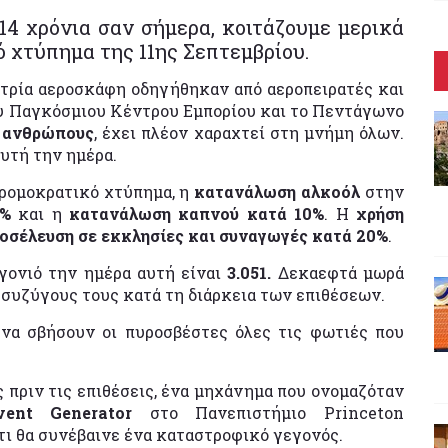
14 χρόνια σαν σήμερα, κοιτάζουμε μερικά
 χτύπημα της 11ης Σεπτεμβρίου.
 τρία αεροσκάφη οδηγήθηκαν από αεροπειρατές και
υ Παγκόσμιου Κέντρου Εμπορίου και το Πεντάγωνο
ς ανθρώπους
, έχει πλέον χαραχτεί στη μνήμη όλων.
αυτή την ημέρα.
 τρομοκρατικό χτύπημα, η
κατανάλωση αλκοόλ
στην
5%
και η
κατανάλωση καπνού κατά 10%
. Η
χρήση
οσέλευση σε εκκλησίες και συναγωγές κατά 20%
.
 γονιό την ημέρα αυτή είναι
3.051.
Δεκαεφτά μωρά
συζύγους τους κατά τη διάρκεια των επιθέσεων.
να σβήσουν οι πυροσβέστες όλες τις φωτιές που
ς πριν τις επιθέσεις, ένα μηχάνημα που ονομαζόταν
ent Generator
στο Πανεπιστήμιο Princeton
τι θα συνέβαινε ένα καταστροφικό γεγονός.