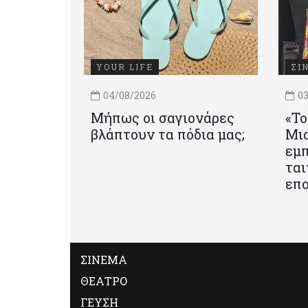
YOUR LIFE
ΣΙ
04/08/2026
03
Μήπως οι σαγιονάρες
«Το
βλάπτουν τα πόδια μας;
Mια
εμπ
ται
επο
ΣΙΝΕΜΑ
ΘΕΑΤΡΟ
ΓΕΥΣΗ