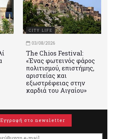
CITY LIFE
03/08/2026
λί
Τhe Chios Festival:
α
«Ένας φωτεινός φάρος
πολιτισμού, επιστήμης,
αριστείας και
εξωστρέφειας στην
καρδιά του Αιγαίου»
Εγγραφή στο newsletter