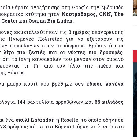
υφαία θέματα αναζήτησης στη Google την εβδομάδα
μοκρατικό χτύπημα ήταν
Νοστράδαμος, CNN, The
 Center και Osama Bin Laden.
ήμονες εκμεταλλεύτηκαν τις 3 ημέρες απαγόρευσης
ις Ηνωμένες Πολιτείες για να εξετάσουν τις
των αεροπλάνων στην ατμόσφαιρα. Βρήκαν ότι οι
ν λίγο πιο ζεστές και οι νύχτες πιο δροσερές
,
 ότι τα ίχνη καυσαερίων που μένουν στον ουρανό
τεύοντας τη Γη από τον ήλιο την ημέρα και
της νύχτας.
ένα μαύρο κουτί που βρέθηκε
δεν έδωσε κανένα
ολόγια, 144 δαχτυλίδια αρραβώνων και
65 χιλιάδες
αι ένα
σκυλί Labrador
, η Roselle, το οποίο οδήγησε
 78 ορόφους κάτω στο Βόρειο Πύργο κι έπειτα στο