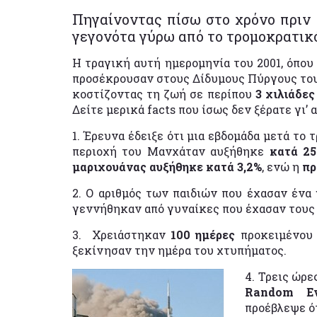
Πηγαίνοντας πίσω στο χρόνο πριν 
γεγονότα γύρω από το τρομοκρατικό
Η τραγική αυτή ημερομηνία του 2001, όπου
προσέκρουσαν στους Δίδυμους Πύργους το
κοστίζοντας τη ζωή σε περίπου
3 χιλιάδε
Δείτε μερικά facts που ίσως δεν ξέρατε γι’ 
1. Έρευνα έδειξε ότι μια εβδομάδα μετά το
περιοχή του Μανχάταν αυξήθηκε
κατά 2
μαριχουάνας αυξήθηκε κατά 3,2%
, ενώ η
πρ
2. Ο αριθμός των παιδιών που έχασαν ένα
γεννήθηκαν από γυναίκες που έχασαν τους 
3. Χρειάστηκαν
100 ημέρες
προκειμένου 
ξεκίνησαν την ημέρα του χτυπήματος.
4. Τρεις ώρε
Random Ev
προέβλεψε ό