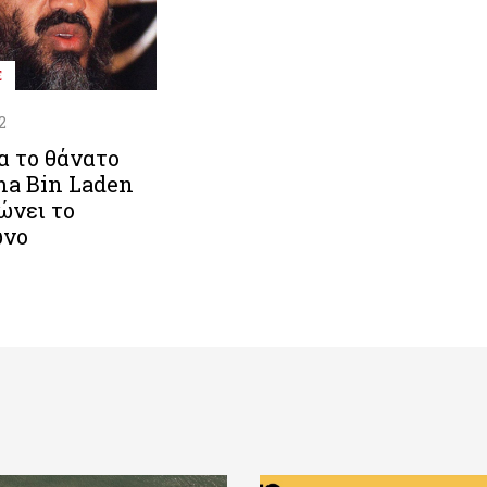
E
2
ια το θάνατο
ma Bin Laden
ώνει το
ωνο