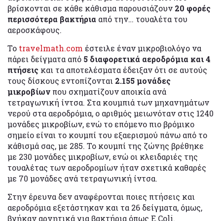
βρίσκονται σε κάθε κάθισμα παρουσιάζουν
20 φορές
περισσότερα βακτήρια
από την… τουαλέτα του
αεροσκάφους.
Το
travelmath.com
έστειλε έναν μικροβιολόγο να
πάρει δείγματα από
5 διαφορετικά αεροδρόμια και 4
πτήσεις
και τα αποτελέσματα έδειξαν ότι σε αυτούς
τους δίσκους εντοπίζονται
2.155 μονάδες
μικροβίων
που σχηματίζουν αποικία ανά
τετραγωνική ίντσα. Στα κουμπιά των μηχανημάτων
νερού στα αεροδρόμια, ο αριθμός μειωνόταν στις 1240
μονάδες μικροβίων, ενώ το επόμενο πιο βρόμικο
σημείο είναι το κουμπί του εξαερισμού πάνω από το
κάθισμά σας, με 285. Το κουμπί της ζώνης βρέθηκε
με 230 μονάδες μικροβίων, ενώ οι κλειδαριές της
τουαλέτας των αεροδρομίων ήταν σχετικά καθαρές
με 70 μονάδες ανά τετραγωνική ίντσα.
Στην έρευνα δεν αναφέρονται ποιες πτήσεις και
αεροδρόμια εξετάστηκαν και τα 26 δείγματα, όμως,
βγήκαν αρνητικά για βακτήρια όπως E.Coli.