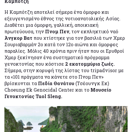
Καμπότζη
Η Καμπότζη αποτελεί σήμερα ένα όμορφο και
εξευγενισμένο έθνος της νοτιοανατολικής Ασίας.
Διαθέτει μια όμορφη, γαλλική, αποικιακή
πρωτεύουσα, την
Πνομ Πεν
, τον εκπληκτικό ναό
Άνγκορ Βατ
που χτίστηκε για τον βασιλιά των Χμερ
Σουριαβαρμάν 2ο κατά τον 12ο αιώνα και όμορφες
παραλίες. Μόλις 40 χρόνια πριν ήταν που οι Ερυθροί
Χμερ ξεκίνησαν ένα συστηματικό πρόγραμμα
γενοκτονίας που κόστισε
2 εκατομμύρια ζωές.
Σήμερα, στην κορυφή της λίστας του tripadvisor με
τα «101 πράγματα να κάνετε στο Πνομ Πεν»
βρίσκονται τα
Πεδία Θανάτου
(Τσέουνγκ Εκ)
Choeung Ek Genocidal Center και το
Μουσείο
Γενοκτονίας Tuol Sleng.