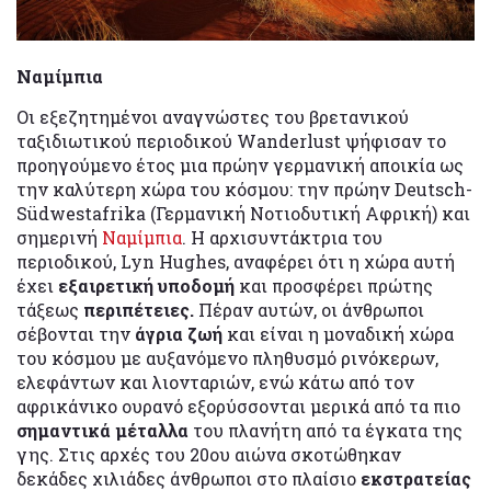
Ναμίμπια
Οι εξεζητημένοι αναγνώστες του βρετανικού
ταξιδιωτικού περιοδικού Wanderlust ψήφισαν το
προηγούμενο έτος μια πρώην γερμανική αποικία ως
την καλύτερη χώρα του κόσμου: την πρώην Deutsch-
Südwestafrika (Γερμανική Νοτιοδυτική Αφρική) και
σημερινή
Ναμίμπια
. Η αρχισυντάκτρια του
περιοδικού, Lyn Hughes, αναφέρει ότι η χώρα αυτή
έχει
εξαιρετική υποδομή
και προσφέρει πρώτης
τάξεως
περιπέτειες.
Πέραν αυτών, οι άνθρωποι
σέβονται την
άγρια ζωή
και είναι η μοναδική χώρα
του κόσμου με αυξανόμενο πληθυσμό ρινόκερων,
ελεφάντων και λιονταριών, ενώ κάτω από τον
αφρικάνικο ουρανό εξορύσσονται μερικά από τα πιο
σημαντικά μέταλλα
του πλανήτη από τα έγκατα της
γης. Στις αρχές του 20ου αιώνα σκοτώθηκαν
δεκάδες χιλιάδες άνθρωποι στο πλαίσιο
εκστρατείας