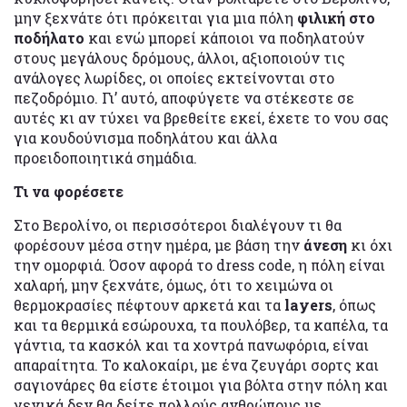
μην ξεχνάτε ότι πρόκειται για μια πόλη
φιλική στο
ποδήλατο
και ενώ μπορεί κάποιοι να ποδηλατούν
στους μεγάλους δρόμους, άλλοι, αξιοποιούν τις
ανάλογες λωρίδες, οι οποίες εκτείνονται στο
πεζοδρόμιο. Γι’ αυτό, αποφύγετε να στέκεστε σε
αυτές κι αν τύχει να βρεθείτε εκεί, έχετε το νου σας
για κουδούνισμα ποδηλάτου και άλλα
προειδοποιητικά σημάδια.
Τι να φορέσετε
Στο Βερολίνο, οι περισσότεροι διαλέγουν τι θα
φορέσουν μέσα στην ημέρα, με βάση την
άνεση
κι όχι
την ομορφιά. Όσον αφορά το dress code, η πόλη είναι
χαλαρή, μην ξεχνάτε, όμως, ότι το χειμώνα οι
θερμοκρασίες πέφτουν αρκετά και τα
layers
, όπως
και τα θερμικά εσώρουχα, τα πουλόβερ, τα καπέλα, τα
γάντια, τα κασκόλ και τα χοντρά πανωφόρια, είναι
απαραίτητα. Το καλοκαίρι, με ένα ζευγάρι σορτς και
σαγιονάρες θα είστε έτοιμοι για βόλτα στην πόλη και
γενικά δεν θα δείτε πολλούς ανθρώπους με