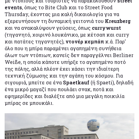
με ντόπιους και τουρίστες να παρακολουθούν
street
events
, όπως το Bite Club και το Street Food
Thursday, έχοντας μια καλή δικαιολογία για να
εξερευνήσουν τη δυναμική γειτονιά του
Kreuzberg
και να ανακαλύψουν γεύσεις, όπως
currywurst
(τηγανητό, χοιρινό λουκάνικο, με κέτσαπ και curry
και πατάτες τηγανητές),
ντονέρ κεμπάπ
κ.ά. Παρ’
όλο που η μπίρα παραμένει αγαπημένη συνήθεια
όλων των ντόπιων, κανείς δεν παραγγέλνει Berliner
Weiße, η οποία κάποτε υπήρξε το αγαπημένο ποτό
της πόλης, αλλά πλέον έχει χάσει την ιδιαίτερη
τεχνική ζύμωσης και την αγάπη του κόσμου. Για
σιγουριά, μπείτε σε ένα
Spaetkauf
(ή Spaeti), δηλαδή
ένα μικρό μαγαζί που πουλάει σνακ, ποτά και
εφημερίδες και διαλέξτε από μια μεγάλη ποικιλία
μπίρας σε μπουκάλι.