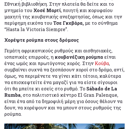
Εθνική βιβλιοθήκη. Στην πλατεία θα δείτε και το
μνημείο του
Χοσέ Μαρτί
, ποιητή και κορυφαίου
μαχητή της κουβανικής ανεξαρτησίας, όπως και την
περίφημη εικόνα του
Τσε Γκεβάρα,
με το σύνθημα
“Hasta la Victoria Siempre”.
Χορέψτε ρούμπα στους δρόμους
Γεμάτη αφρικανικούς ρυθμούς και αισθησιακές,
ισπανικές επιρροές, η
κουβανέζικη ρούμπα
είναι
ένας ωμός και πρωτόγονος χορός. Στην
Κούβα
,
συμβαίνει συχνά να ξεσπάσουν χοροί στο δρόμο, αντί,
όμως, να περιμένετε να γίνει κάτι τέτοιο, καλύτερα
να επισκεφτείτε ένα μαγαζί για να είστε σίγουροι
ότι θα μπείτε κι εσείς στο ρυθμό. Το
Sábado de La
Rumba
, στο πολιτιστικό κέντρο El Gran Palenque,
είναι ένα από τα δημοφιλή μέρη για όσους θέλουν να
δουν, να χορέψουν και να μπουν στους ρυθμούς της
ρούμπα.