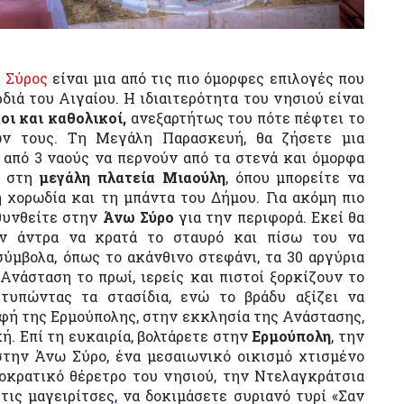
η
Σύρος
είναι μια από τις πιο όμορφες επιλογές που
διά του Αιγαίου. Η ιδιαιτερότητα του νησιού είναι
οι και καθολικοί,
ανεξαρτήτως του πότε πέφτει το
ν τους. Τη Μεγάλη Παρασκευή, θα ζήσετε μια
 από 3 ναούς να περνούν από τα στενά και όμορφα
 στη
μεγάλη πλατεία Μιαούλη
, όπου μπορείτε να
 χορωδία και τη μπάντα του Δήμου. Για ακόμη πιο
υθυνθείτε στην
Άνω Σύρο
για την περιφορά. Εκεί θα
αν άντρα να κρατά το σταυρό και πίσω του να
ύμβολα, όπως το ακάνθινο στεφάνι, τα 30 αργύρια
Ανάσταση το πρωί, ιερείς και πιστοί ξορκίζουν το
τυπώντας τα στασίδια, ενώ το βράδυ αξίζει να
ή της Ερμούπολης, στην εκκλησία της Ανάστασης,
ή. Επί τη ευκαιρία, βολτάρετε στην
Ερμούπολη
, την
την Άνω Σύρο, ένα μεσαιωνικό οικισμό χτισμένο
τοκρατικό θέρετρο του νησιού, την Ντελαγκράτσια
τις μαγειρίτσες, να δοκιμάσετε συριανό τυρί «Σαν