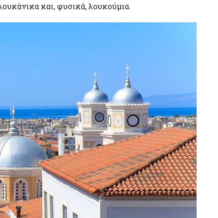
ουκάνικα και, φυσικά, λουκούμια.