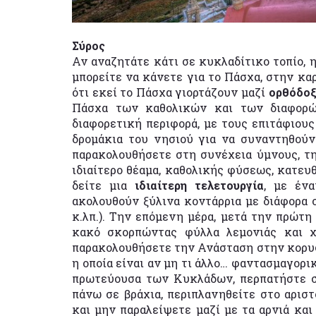
Σύρος
Αν αναζητάτε κάτι σε κυκλαδίτικο τοπίο, 
μπορείτε να κάνετε για το Πάσχα, στην καρ
ότι εκεί το Πάσχα γιορτάζουν μαζί
ορθόδοξ
Πάσχα των καθολικών και των διαφορώ
διαφορετική περιφορά, με τους επιτάφιους
δρομάκια του νησιού για να συναντηθούν
παρακολουθήσετε στη συνέχεια ύμνους, τη
ιδιαίτερο θέαμα, καθολικής φύσεως, κατε
δείτε μια
ιδιαίτερη τελετουργία
, με έν
ακολουθούν ξύλινα κοντάρρια με διάφορα σ
κ.λπ.). Την επόμενη μέρα, μετά την πρώτη 
κακό σκορπώντας φύλλα λεμονιάς και χ
παρακολουθήσετε την Ανάσταση στην κορυφ
η οποία είναι αν μη τι άλλο… φαντασμαγορικ
πρωτεύουσα των Κυκλάδων, περπατήστε σ
πάνω σε βράχια, περιπλανηθείτε στο αρισ
και μην παραλείψετε μαζί με τα αρνιά και 