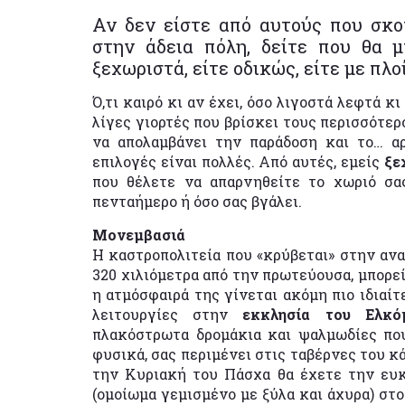
Αν δεν είστε από αυτούς που σκ
στην άδεια πόλη, δείτε που θα 
ξεχωριστά, είτε οδικώς, είτε με πλοί
Ό,τι καιρό κι αν έχει, όσο λιγοστά λεφτά κ
λίγες γιορτές που βρίσκει τους περισσότερ
να απολαμβάνει την παράδοση και το… αρ
επιλογές είναι πολλές. Από αυτές, εμείς
ξε
που θέλετε να απαρνηθείτε το χωριό σα
πενταήμερο ή όσο σας βγάλει.
Μονεμβασιά
Η καστροπολιτεία που «κρύβεται» στην αν
320 χιλιόμετρα από την πρωτεύουσα, μπορεί
η ατμόσφαιρά της γίνεται ακόμη πιο ιδιαίτ
λειτουργίες στην
εκκλησία του Ελκό
πλακόστρωτα δρομάκια και ψαλμωδίες που
φυσικά, σας περιμένει στις ταβέρνες του 
την Κυριακή του Πάσχα θα έχετε την ευκ
(ομοίωμα γεμισμένο με ξύλα και άχυρα) στ