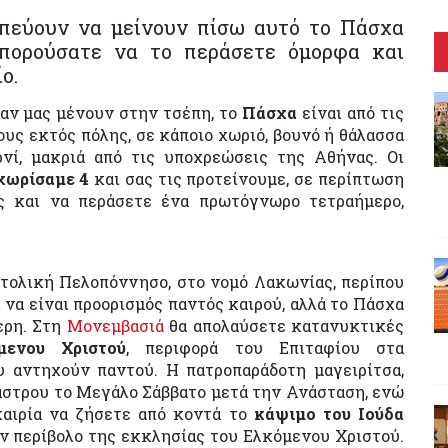
οπεύουν να μείνουν πίσω αυτό το Πάσχα
μπορούσατε να το περάσετε όμορφα και
ο.
ι αν μας μένουν στην τσέπη, το
Πάσχα
είναι από τις
ους εκτός πόλης, σε κάποιο χωριό, βουνό ή θάλασσα
νί, μακριά από τις υποχρεώσεις της Αθήνας. Οι
χωρίσαμε 4
και σας τις προτείνουμε, σε περίπτωση
ς και να περάσετε ένα πρωτόγνωρο τετραήμερο,
ατολική Πελοπόννησο, στο νομό Λακωνίας, περίπου
 να είναι προορισμός παντός καιρού, αλλά το Πάσχα
ερη. Στη
Μονεμβασιά
θα απολαύσετε κατανυκτικές
μενου Χριστού
, περιφορά του Επιταφίου στα
 αντηχούν παντού. Η πατροπαράδοτη μαγειρίτσα,
κάστρου το Μεγάλο Σάββατο μετά την Ανάσταση, ενώ
αιρία να ζήσετε από κοντά το
κάψιμο του Ιούδα
ον περίβολο της εκκλησίας του Ελκόμενου Χριστού.