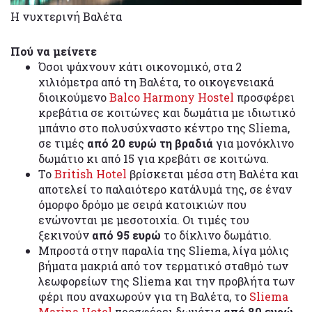
Η νυχτερινή Βαλέτα
Πού να μείνετε
Όσοι ψάχνουν κάτι οικονομικό, στα 2
χιλιόμετρα από τη Βαλέτα, το οικογενειακά
διοικούμενο
Balco Harmony Hostel
προσφέρει
κρεβάτια σε κοιτώνες και δωμάτια με ιδιωτικό
μπάνιο στο πολυσύχναστο κέντρο της Sliema,
σε τιμές
από 20 ευρώ τη βραδιά
για μονόκλινο
δωμάτιο κι από 15 για κρεβάτι σε κοιτώνα.
Το
British Hotel
βρίσκεται μέσα στη Βαλέτα και
αποτελεί το παλαιότερο κατάλυμά της, σε έναν
όμορφο δρόμο με σειρά κατοικιών που
ενώνονται με μεσοτοιχία. Οι τιμές του
ξεκινούν
από 95 ευρώ
το δίκλινο δωμάτιο.
Μπροστά στην παραλία της Sliema, λίγα μόλις
βήματα μακριά από τον τερματικό σταθμό των
λεωφορείων της Sliema και την προβλήτα των
φέρι που αναχωρούν για τη Βαλέτα, το
Sliema
Marina Hotel
προσφέρει δωμάτια
από 80 ευρώ