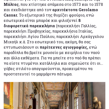
Μάλτας
, που χτίστηκε ανάμεσα στο 1573 και το 1578
και σχεδιάστηκε από τον
αρχιτέκτονα Gerolamo
Cassar.
Το εξωτερικό της θυμίζει φρούριο, ενώ
εσωτερικά είναι μπαρόκ και φιλοξενεί
8
διαφορετικά παρεκκλήσια
(παρεκκλήσι Γαλλίας,
παρεκκλήσι Προβηγκίας, παρεκκλήσια Ιταλίας,
παρεκκλήσι Αγίου Παύλου, παρεκκλήσι Αρχάγγελου
Μιχαήλ κ.ά. Στο εσωτερικό του, ακόμη, θα σας
εντυπωσιάσουν οι
περίτεχνες αγιογραφίες,
ενώ
παραδίπλα θα βρείτε μουσείο με κειμήλια του ναού
και άλλα εκθέματα. Για να μπείτε στο ναό θα πρέπει
να είστε ντυμένοι κατάλληλα και σημειώστε ότι οι…
γόβες στιλέτο απαγορεύονται, προκειμένου να
προστατευτεί το μαρμάρινο πάτωμα.