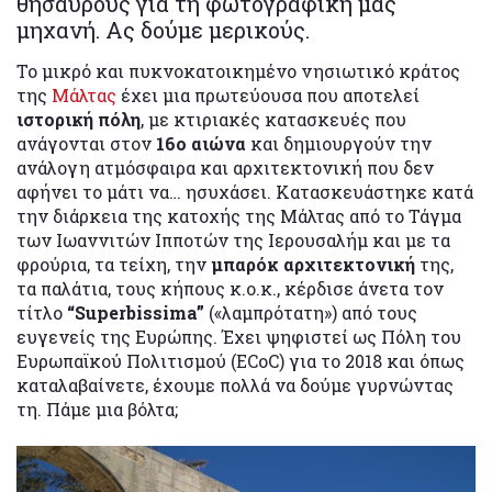
θησαυρούς για τη φωτογραφική μας
μηχανή. Ας δούμε μερικούς.
Το μικρό και πυκνοκατοικημένο νησιωτικό κράτος
της
Μάλτας
έχει μια πρωτεύουσα που αποτελεί
ιστορική πόλη
, με κτιριακές κατασκευές που
ανάγονται στον
16ο αιώνα
και δημιουργούν την
ανάλογη ατμόσφαιρα και αρχιτεκτονική που δεν
αφήνει το μάτι να… ησυχάσει. Κατασκευάστηκε κατά
την διάρκεια της κατοχής της Μάλτας από το Τάγμα
των Ιωαννιτών Ιπποτών της Ιερουσαλήμ και με τα
φρούρια, τα τείχη, την
μπαρόκ αρχιτεκτονική
της,
τα παλάτια, τους κήπους κ.ο.κ., κέρδισε άνετα τον
τίτλο
“Superbissima”
(«λαμπρότατη») από τους
ευγενείς της Ευρώπης. Έχει ψηφιστεί ως Πόλη του
Ευρωπαϊκού Πολιτισμού (ECoC) για το 2018 και όπως
καταλαβαίνετε, έχουμε πολλά να δούμε γυρνώντας
τη. Πάμε μια βόλτα;