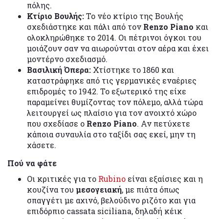
πόλης.
Κτίριο Βουλής:
Το νέο κτίριο της Βουλής
σχεδιάστηκε και πάλι από τον
Renzo Piano
και
ολοκληρώθηκε το 2014. Οι πέτρινοι όγκοι του
μοιάζουν σαν να αιωρούνται στον αέρα και έχει
μοντέρνο σχεδιασμό.
Βασιλική Όπερα:
Χτίστηκε το 1860 και
καταστράφηκε από τις γερμανικές εναέριες
επιδρομές το 1942. Το εξωτερικό της είχε
παραμείνει θυμίζοντας τον πόλεμο, αλλά τώρα
λειτουργεί ως πλαίσιο για τον ανοιχτό χώρο
που σχεδίασε ο
Renzo Piano
. Αν πετύχετε
κάποια συναυλία στο ταξίδι σας εκεί, μην τη
χάσετε.
Πού να φάτε
Οι κριτικές για το
Rubino
είναι εξαίσιες και η
κουζίνα του
μεσογειακή
, με πιάτα όπως
σπαγγέτι με αχινό, βελούδινο ριζότο και για
επιδόρπιο cassata siciliana, δηλαδή κέικ