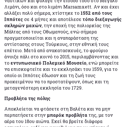
ναυτικών και φύλαγε την είσοδο τόσο στο Μεγάλο
Λιμάνι, όσο και στο λιμάνι Marsamxett. Αν και έχει
αλλάξει πολύ σήμερα, χτίστηκε το
1552 από τους
Ιππότες
σε 4 μήνες και αποτέλεσε
τόπο διεξαγωγής
σκληρών μαχών
, την εποχή της πολιορκίας της
Μάλτας από τους Οθωμανούς, ενώ σήμερα
πραγματοποιείται και η αναπαράσταση της
αντίστασης στους Τούρκους, στην εθνική τους
επέτειο. Μετά από ανακατασκευές, το φρούριο
άνοιξε πάλι στο κοινό το 2015, περιλαμβάνοντας και
το
εντυπωσιακό Πολεμικό Μουσείο
, ενώ μπορείτε
να επισκεφτείτε και το εκκλησάκι του 1559, για το
οποίο οι Ιππότες έδωσαν και τη ζωή τους
προκειμένου να το προστατέψουν, όπως και τη
μεταγενέστερη εκκλησία του 1729.
Προβλήτα της πόλης
Αποκλείεται να φτάσετε στη Βαλέτα και να μην
περπατήσετε στην
μπαρόκ προβλήτα
της, με τον
αέρα του 18ου αιώνα. Εκεί θα βρείτε διάφορα