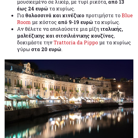
μουσκεμένο σε λικέρ, με τυρί ρικότα,
από 13
έως 24 ευρώ
τα κυρίως.
Για
θαλασσινά και κινέζικο
προτιμήστε το
Blue
Room
με κόστος
από 9-19 ευρώ
τα κυρίως.
Αν θέλετε να απολαύσετε μια μίξη
ιταλικής,
μαλτέζικης και σιτσιλιάνικης κουζίνας
,
δοκιμάστε την
Trattoria da Pippo
με τα κυρίως
γύρω
στα 20 ευρώ
.