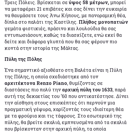
Τρεις Πόλεις. Βρίσκεται σε
ύψος 58 μέτρων,
μπορεί
να μεταφέρει 21 επιβάτες και σας δίνει την ευκαιρία
να θαυμάσετε τους Άνω Κήπους, με πανοραμική θέα,
δίπλα στο παλάτι της Καστίλης.
Πλήθος μονοπατιών
γεμάτα φιστικιές, πράσινο και λουλούδια θα σας
εντυπωσιάσουν, καθώς τα διασχίζετε, ενώ εκεί θα
δείτε και διάφορα γλυπτά που θα σας φέρουν πιο
κοντά στην ιστορία της Μάλτας.
Πύλη της Πόλης
Ένα σημαντικό αξιοθέατο στη Βαλέτα είναι η Πύλη
της Πόλης, η οποία σχεδιάστηκε από τον
αρχιτέκτονα Renzo Piano
, θυμίζοντας σε
διαστάσεις πιο πολύ την
αρχική πύλη του 1633
, παρά
αυτή της δεκαετίας του ’60 που αντικατέστησε. Δίνει
την αίσθηση στους επισκέπτες ότι περνούν μια
πραγματική γέφυρα, χαρίζοντάς τους ιδιαίτερη θέα
με τα φρούρια και τις τάφρους. Στο εσωτερικό της
πύλης, θα βρείτε σκαλιά, εμπνευσμένα από τα σκαλιά
που βρίσκονταν στην αρχική πύλη, τα οποία