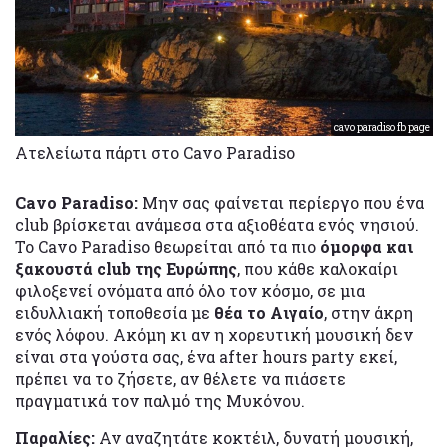
cavo paradiso fb page
Ατελείωτα πάρτι στο Cavo Paradiso
Cavo Paradiso:
Μην σας φαίνεται περίεργο που ένα
club βρίσκεται ανάμεσα στα αξιοθέατα ενός νησιού.
Το Cavo Paradiso θεωρείται από τα πιο
όμορφα και
ξακουστά club της Ευρώπης
, που κάθε καλοκαίρι
φιλοξενεί ονόματα από όλο τον κόσμο, σε μια
ειδυλλιακή τοποθεσία με
θέα το Αιγαίο
, στην άκρη
ενός λόφου. Ακόμη κι αν η χορευτική μουσική δεν
είναι στα γούστα σας, ένα after hours party εκεί,
πρέπει να το ζήσετε, αν θέλετε να πιάσετε
πραγματικά τον παλμό της Μυκόνου.
Παραλίες:
Αν αναζητάτε κοκτέιλ, δυνατή μουσική,