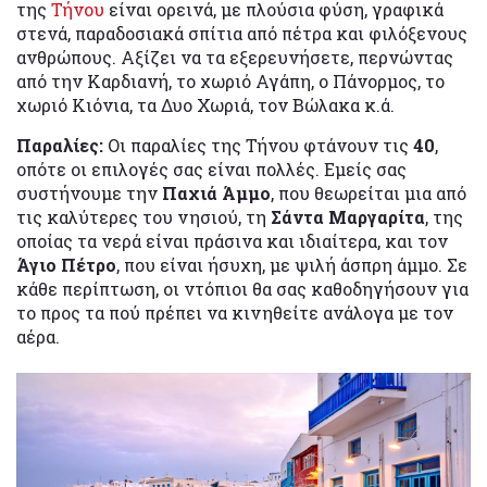
της
Τήνου
είναι ορεινά, με πλούσια φύση, γραφικά
στενά, παραδοσιακά σπίτια από πέτρα και φιλόξενους
ανθρώπους. Αξίζει να τα εξερευνήσετε, περνώντας
από την Καρδιανή, το χωριό Αγάπη, ο Πάνορμος, το
χωριό Κιόνια, τα Δυο Χωριά, τον Βώλακα κ.ά.
Παραλίες:
Οι παραλίες της Τήνου φτάνουν τις
40
,
οπότε οι επιλογές σας είναι πολλές. Εμείς σας
συστήνουμε την
Παχιά Άμμο
, που θεωρείται μια από
τις καλύτερες του νησιού, τη
Σάντα Μαργαρίτα
, της
οποίας τα νερά είναι πράσινα και ιδιαίτερα, και τον
Άγιο Πέτρο
, που είναι ήσυχη, με ψιλή άσπρη άμμο. Σε
κάθε περίπτωση, οι ντόπιοι θα σας καθοδηγήσουν για
το προς τα πού πρέπει να κινηθείτε ανάλογα με τον
αέρα.