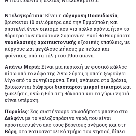
Η Ποσειδωνία ή αλλιώς Ντελαγκράτσια
Ντελαγκράτσια:
Είναι η
σύγχρονη Ποσειδωνία
,
βρίσκεται 10 χιλιόμετρα από την Ερμούπολη και
αποτελεί έναν οικισμό που για πολλά χρόνια ήταν το
θέρετρο των πλούσιων Συριανών. Εκεί θα θαυμάσετε
νεοκλασικής αρχιτεκτονικής
εξοχικές επαύλεις, με
πύργους και μεγάλους κήπους με πεύκα και
φοίνικες, από τα τέλη του 19ου αιώνα.
Απάνω Μεριά:
Είναι μια περιοχή με φυσικό κάλλος
πίσω από το λόφο της Άνω Σύρου, η οποία ξεφεύγει
λίγο από τα συνηθισμένα. Εκεί, ανάμεσα στα βράχια,
βρίσκονται διάφοροι
διάσπαρτοι μικροί οικισμοί
και
ξωκλήσια, ενώ η θέα στη θάλασσα και τα γύρω νησιά
είναι υπέροχη.
Παραλίες:
Σας συστήνουμε οπωσδήποτε μπάνιο στο
Δελφίνι
με τα γαλαζοπράσινα νερά, που είναι
προστατευμένο από τους βόρειους ανέμους και στη
Βάρη
, στο νοτιοανατολικό τμήμα του νησιού, δίπλα