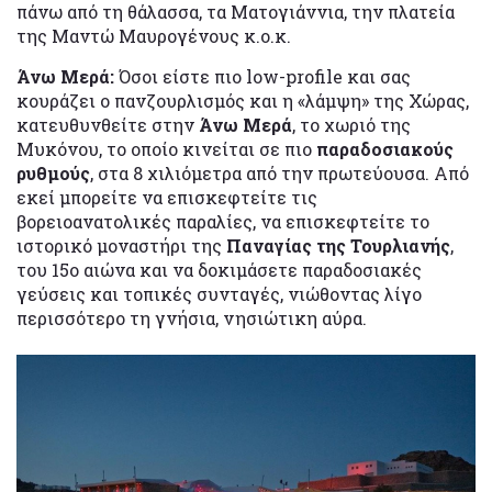
πάνω από τη θάλασσα, τα Ματογιάννια, την πλατεία
της Μαντώ Μαυρογένους κ.ο.κ.
Άνω Μερά:
Όσοι είστε πιο low-profile και σας
κουράζει ο πανζουρλισμός και η «λάμψη» της Χώρας,
κατευθυνθείτε στην
Άνω Μερά
, το χωριό της
Μυκόνου, το οποίο κινείται σε πιο
παραδοσιακούς
ρυθμούς
, στα 8 χιλιόμετρα από την πρωτεύουσα. Από
εκεί μπορείτε να επισκεφτείτε τις
βορειοανατολικές παραλίες, να επισκεφτείτε το
ιστορικό μοναστήρι της
Παναγίας της Τουρλιανής
,
του 15ο αιώνα και να δοκιμάσετε παραδοσιακές
γεύσεις και τοπικές συνταγές, νιώθοντας λίγο
περισσότερο τη γνήσια, νησιώτικη αύρα.