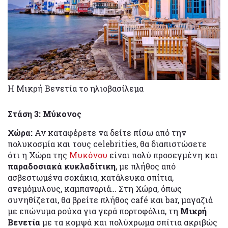
Η Μικρή Βενετία το ηλιοβασίλεμα
Στάση 3: Μύκονος
Χώρα:
Αν καταφέρετε να δείτε πίσω από την
πολυκοσμία και τους celebrities, θα διαπιστώσετε
ότι η Χώρα της
Μυκόνου
είναι πολύ προσεγμένη και
παραδοσιακά κυκλαδίτικη
, με πλήθος από
ασβεστωμένα σοκάκια, κατάλευκα σπίτια,
ανεμόμυλους, καμπαναριά… Στη Χώρα, όπως
συνηθίζεται, θα βρείτε πλήθος café και bar, μαγαζιά
με επώνυμα ρούχα για γερά πορτοφόλια, τη
Μικρή
Βενετία
με τα κομψά και πολύχρωμα σπίτια ακριβώς