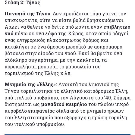
Στάση 2: Τήνος
Παναγιά της Τήνου:
Δεν χρειάζεται τάμα για να τον
επισκεφτείτε, ούτε να είστε βαθιά θρησκευόμενοι.
Αρκεί να θέλετε να δείτε από κοντά έναν
επιβλητικό
ναό
πάνω σε ένα λόφο της Χώρας, στον οποίο οδηγεί
ένας ανηφορικός πλακόστρωτος δρόμος και
καταλήγει σε ένα όμορφο μωσαϊκό με ασπρόμαυρα
βότσαλα στην είσοδο του ναού. Εκεί θα βρείτε ένα
ολόκληρο συγκρότημα, με την εκκλησία, τα
παρεκκλήσια, μουσεία, το μαυσωλείο του
τορπιλισμού της Έλλης κ.λπ.
Μνημείο της «Έλλης»:
Ανοιχτά του λιμανιού της
Τήνου τορπιλίστηκε το ελληνικό καταδρομικό Έλλη,
από ιταλικό υποβρύχιο, τον Αύγουστο του ’40. Σήμερα
διατηρείται ως
μοναδικό κειμήλιο
του πλοίου μικρό
πυροβόλο επιφανείας δίπλα από το μνημείο ηρώων
του Έλλη στο σημείο που εξερράγη η πρώτη τορπίλη
του ιταλικού υποβρυχίου.