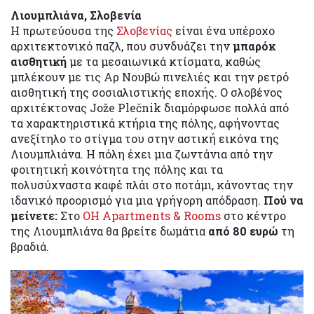
Λιουμπλιάνα, Σλοβενία
Η πρωτεύουσα της
Σλοβενίας
είναι ένα υπέροχο
αρχιτεκτονικό παζλ, που συνδυάζει την
μπαρόκ
αισθητική
με τα μεσαιωνικά κτίσματα, καθώς
μπλέκουν με τις Αρ Νουβώ πινελιές και την ρετρό
αισθητική της σοσιαλιστικής εποχής. Ο σλοβένος
αρχιτέκτονας Jože Plečnik διαμόρφωσε πολλά από
τα χαρακτηριστικά κτήρια της πόλης, αφήνοντας
ανεξίτηλο το στίγμα του στην αστική εικόνα της
Λιουμπλιάνα. Η πόλη έχει μια ζωντάνια από την
φοιτητική κοινότητα της πόλης και τα
πολυσύχναστα καφέ πλάι στο ποτάμι, κάνοντας την
ιδανικό προορισμό για μια γρήγορη απόδραση.
Πού να
μείνετε:
Στο
OH Apartments & Rooms
στο κέντρο
της Λιουμπλιάνα θα βρείτε δωμάτια
από 80 ευρώ
τη
βραδιά.