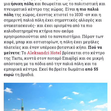
μια
ήσυχη πόλη
και θεωρείται ως το πολιτιστική και
πνευματικό κέντρο της χώρας. Είναι
η πιο παλιά
πόλη
της χώρας, έχοντας χτιστεί το 1030 -αν και η
σημερινή παλιά πόλη έχει σημαντικές αλλαγές και
ανακατασκευές- και έχει ορισμένα από τα πιο
καλοδιατηρημένα κτήρια που ακόμα
χρησιμοποιούνται από το πανεπιστήμιο. Πέραν των
καφέ, μπαρ και εστιατορίων, η πόλη έχει μεγάλες
πλατείες και έναν υπέροχο βοτανικό κήπο.
Πού να
μείνετε:
Το
Aleksandri Hotel
βρίσκεται στο κέντρο
της Tartu, κοντά στον ποταμό Emajõgi και σε μικρή
απόσταση με τα πόδια από την παλιά πόλη και τα
εμπορικά κέντρα. Εκεί θα βρείτε δωμάτια
από 55
ευρώ
τη βραδιά.