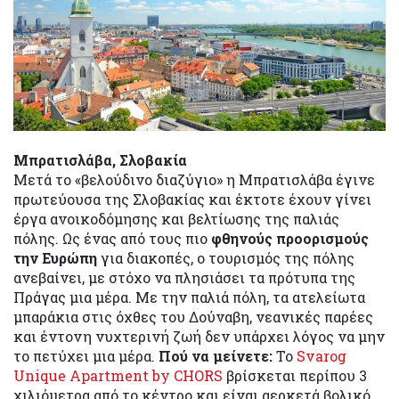
Μπρατισλάβα, Σλοβακία
Μετά το «βελούδινο διαζύγιο» η Μπρατισλάβα έγινε
πρωτεύουσα της Σλοβακίας και έκτοτε έχουν γίνει
έργα ανοικοδόμησης και βελτίωσης της παλιάς
πόλης. Ως ένας από τους πιο
φθηνούς προορισμούς
την Ευρώπη
για διακοπές, ο τουρισμός της πόλης
ανεβαίνει, με στόχο να πλησιάσει τα πρότυπα της
Πράγας μια μέρα. Με την παλιά πόλη, τα ατελείωτα
μπαράκια στις όχθες του Δούναβη, νεανικές παρέες
και έντονη νυχτερινή ζωή δεν υπάρχει λόγος να μην
το πετύχει μια μέρα.
Πού να μείνετε:
Το
Svarog
Unique Apartment by CHORS
βρίσκεται περίπου 3
χιλιόμετρα από το κέντρο και είναι αερκετά βολικό.