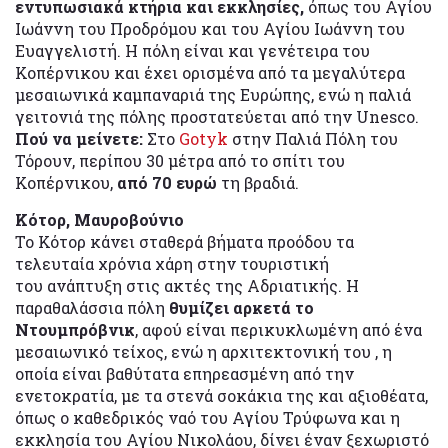
εντυπωσιακά κτήρια και εκκλησίες,
όπως του Αγίου
Ιωάννη του Προδρόμου και του Αγίου Ιωάννη του
Ευαγγελιστή. Η πόλη είναι και γενέτειρα του
Κοπέρνικου και έχει ορισμένα από τα μεγαλύτερα
μεσαιωνικά καμπαναριά της Ευρώπης, ενώ η παλιά
γειτονιά της πόλης προστατεύεται από την Unesco.
Πού να μείνετε:
Στο
Gotyk
στην Παλιά Πόλη του
Τόρουν, περίπου 30 μέτρα από το σπίτι του
Κοπέρνικου,
από 70 ευρώ
τη βραδιά.
Κότορ, Μαυροβούνιο
Το Κότορ κάνει σταθερά βήματα προόδου τα
τελευταία χρόνια χάρη στην τουριστική
του ανάπτυξη στις ακτές της Αδριατικής. Η
παραθαλάσσια πόλη
θυμίζει αρκετά το
Ντουμπρόβνικ
, αφού είναι περικυκλωμένη από ένα
μεσαιωνικό τείχος, ενώ η αρχιτεκτονική του , η
οποία είναι βαθύτατα επηρεασμένη από την
ενετοκρατία, με τα στενά σοκάκια της και αξιοθέατα,
όπως ο καθεδρικός ναό του Αγίου Τρύφωνα και η
εκκλησία του Αγίου Νικολάου, δίνει έναν ξεχωριστό