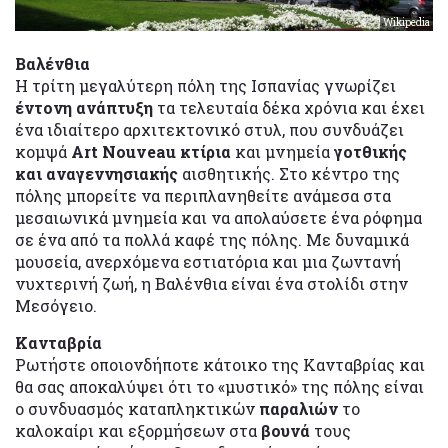
Wikipedia
Βαλένθια
Η τρίτη μεγαλύτερη πόλη της Ισπανίας γνωρίζει
έντονη ανάπτυξη
τα τελευταία δέκα χρόνια και έχει
ένα ιδιαίτερο αρχιτεκτονικό στυλ, που συνδυάζει
κομψά
Art Nouveau κτίρια
και μνημεία
γοτθικής
και αναγεννησιακής
αισθητικής. Στο κέντρο της
πόλης μπορείτε να περιπλανηθείτε ανάμεσα στα
μεσαιωνικά μνημεία και να απολαύσετε ένα ρόφημα
σε ένα από τα πολλά καφέ της πόλης. Με δυναμικά
μουσεία, ανερχόμενα εστιατόρια και μια ζωντανή
νυχτερινή ζωή, η Βαλένθια είναι ένα στολίδι στην
Μεσόγειο.
Κανταβρία
Ρωτήστε οποιονδήποτε κάτοικο της Κανταβρίας και
θα σας αποκαλύψει ότι το «μυστικό» της πόλης είναι
ο συνδυασμός καταπληκτικών
παραλιών
το
καλοκαίρι και εξορμήσεων στα
βουνά
τους