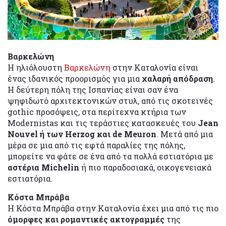
Βαρκελώνη
Η ηλιόλουστη
Βαρκελώνη
στην Καταλονία είναι
ένας ιδανικός προορισμός για μια
χαλαρή απόδραση
.
Η δεύτερη πόλη της Ισπανίας είναι σαν ένα
ψηφιδωτό αρχιτεκτονικών στυλ, από τις σκοτεινές
gothic προσόψεις, στα περίτεχνα κτήρια των
Modernistas και τις τεράστιες κατασκευές του
Jean
Nouvel ή των Herzog και de Meuron
. Μετά από μια
μέρα σε μια από τις εφτά παραλίες της πόλης,
μπορείτε να φάτε σε ένα από τα πολλά εστιατόρια με
αστέρια Michelin
ή πιο παραδοσιακά, οικογενειακά
εστιατόρια.
Κόστα Μπράβα
Η Κόστα Μπράβα στην Καταλονία έχει μια από τις πιο
όμορφες και ρομαντικές ακτογραμμές
της