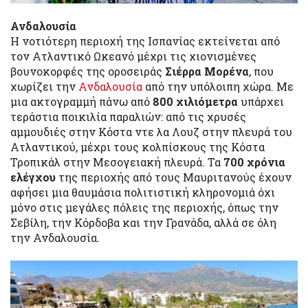
Ανδαλουσία
Η νοτιότερη περιοχή της Ισπανίας εκτείνεται από
τον Ατλαντικό Ωκεανό μέχρι τις χιονισμένες
βουνοκορφές της οροσειράς
Σιέρρα Μορένα
, που
χωρίζει την
Ανδαλουσία
από την υπόλοιπη χώρα. Με
μια ακτογραμμή πάνω από
800 χιλιόμετρα
υπάρχει
τεράστια ποικιλία παραλιών: από τις χρυσές
αμμουδιές στην Κόστα ντε λα Λουζ στην πλευρά του
Ατλαντικού, μέχρι τους κολπίσκους της Κόστα
Τροπικάλ στην Μεσογειακή πλευρά. Τα
700 χρόνια
ελέγχου
της περιοχής από τους Μαυριτανούς έχουν
αφήσει μια θαυμάσια πολιτιστική κληρονομιά όχι
μόνο στις μεγάλες πόλεις της περιοχής, όπως την
Σεβίλη, την Κόρδοβα και την Γρανάδα, αλλά σε όλη
την Ανδαλουσία.