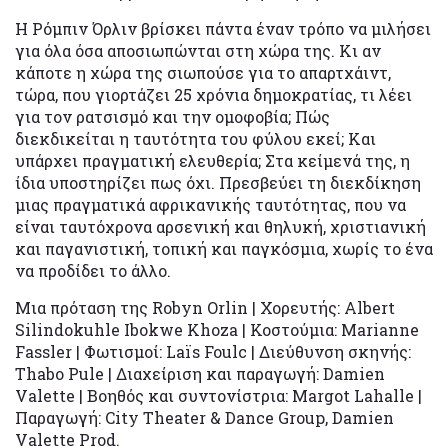
Η Ρόμπιν Όρλιν βρίσκει πάντα έναν τρόπο να μιλήσει
για όλα όσα αποσιωπώνται στη χώρα της. Κι αν
κάποτε η χώρα της σιωπούσε για το απαρτχάιντ,
τώρα, που γιορτάζει 25 χρόνια δημοκρατίας, τι λέει
για τον ρατσισμό και την ομοφοβία; Πώς
διεκδικείται η ταυτότητα του φύλου εκεί; Και
υπάρχει πραγματική ελευθερία; Στα κείμενά της, η
ίδια υποστηρίζει πως όχι. Πρεσβεύει τη διεκδίκηση
μιας πραγματικά αφρικανικής ταυτότητας, που να
είναι ταυτόχρονα αρσενική και θηλυκή, χριστιανική
και παγανιστική, τοπική και παγκόσμια, χωρίς το ένα
να προδίδει το άλλο.
Μια πρόταση της Robyn Orlin | Χορευτής: Albert
Silindokuhle Ibokwe Khoza | Κοστούμια: Marianne
Fassler | Φωτισμοί: Laïs Foulc | Διεύθυνση σκηνής:
Thabo Pule | Διαχείριση και παραγωγή: Damien
Valette | Βοηθός και συντονίστρια: Margot Lahalle |
Παραγωγή: City Theater & Dance Group, Damien
Valette Prod.