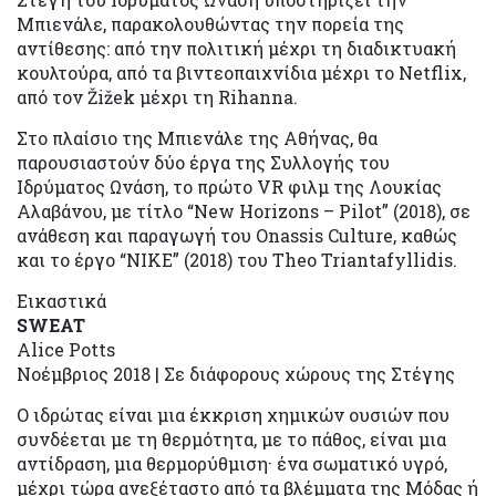
Μπιενάλε, παρακολουθώντας την πορεία της
αντίθεσης: από την πολιτική μέχρι τη διαδικτυακή
κουλτούρα, από τα βιντεοπαιχνίδια μέχρι το Netflix,
από τον Žižek μέχρι τη Rihanna.
Στο πλαίσιο της Μπιενάλε της Αθήνας, θα
παρουσιαστούν δύο έργα της Συλλογής του
Ιδρύματος Ωνάση, το πρώτο VR φιλμ της Λουκίας
Αλαβάνου, με τίτλο “New Horizons – Pilot” (2018), σε
ανάθεση και παραγωγή του Onassis Culture, καθώς
και το έργο “NIKE” (2018) του Theo Triantafyllidis.
Εικαστικά
SWEAT
Alice Potts
Νοέμβριος 2018 | Σε διάφορους χώρους της Στέγης
Ο ιδρώτας είναι μια έκκριση χημικών ουσιών που
συνδέεται με τη θερμότητα, με το πάθος, είναι μια
αντίδραση, μια θερμορύθμιση· ένα σωματικό υγρό,
μέχρι τώρα ανεξέταστο από τα βλέμματα της Μόδας ή