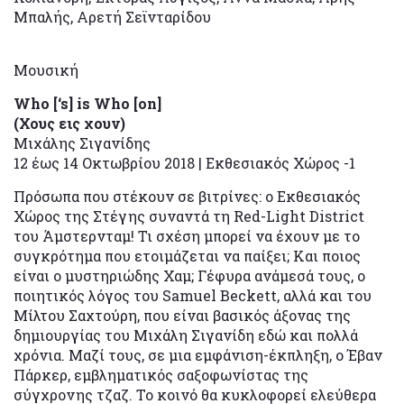
Μπαλής, Αρετή Σεϊνταρίδου
Μουσική
Who [‘s] is Who [on]
(Χους εις χουν)
Μιχάλης Σιγανίδης
12 έως 14 Οκτωβρίου 2018 | Εκθεσιακός Χώρος -1
Πρόσωπα που στέκουν σε βιτρίνες: ο Εκθεσιακός
Χώρος της Στέγης συναντά τη Red-Light District
του Άμστερνταμ! Τι σχέση μπορεί να έχουν με το
συγκρότημα που ετοιμάζεται να παίξει; Και ποιος
είναι ο μυστηριώδης Χαμ; Γέφυρα ανάμεσά τους, ο
ποιητικός λόγος του Samuel Beckett, αλλά και του
Μίλτου Σαχτούρη, που είναι βασικός άξονας της
δημιουργίας του Μιχάλη Σιγανίδη εδώ και πολλά
χρόνια. Μαζί τους, σε μια εμφάνιση-έκπληξη, ο Έβαν
Πάρκερ, εμβληματικός σαξοφωνίστας της
σύγχρονης τζαζ. Το κοινό θα κυκλοφορεί ελεύθερα