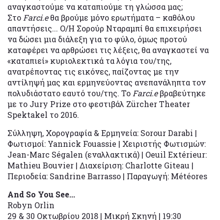
αναγκαστούμε να καταπιούμε τη γλώσσα μας;
Στο
Farci
.
e
θα βρούμε μόνο ερωτήματα – καθόλου
απαντήσεις... Ο/Η Σορούρ Νταραμπί θα επιχειρήσει
να δώσει μια διάλεξη για το φύλο, όμως προτού
καταφέρει να αρθρώσει τις λέξεις, θα αναγκαστεί να
«καταπιεί» κυριολεκτικά τα λόγια του/της,
ανατρέποντας τις εικόνες, παίζοντας με την
αντίληψή μας και ερμηνεύοντας ανεπανάληπτα τον
πολυδιάστατο εαυτό του/της. Το
Farci
.
e
βραβεύτηκε
με το Jury Prize στο φεστιβάλ Zürcher Theater
Spektakel το 2016.
Σύλληψη, Χορογραφία & Ερμηνεία: Sorour Darabi |
Φωτισμοί: Yannick Fouassie | Χειριστής Φωτισμών:
Jean-Marc Ségalen (εναλλακτικά) | Oeuil Extérieur:
Mathieu Bouvier | Διαχείριση: Charlotte Giteau |
Περιοδεία: Sandrine Barrasso | Παραγωγή: Météores
And So You See...
Robyn Orlin
29 & 30 Οκτωβρίου 2018 | Μικρή Σκηνή | 19:30