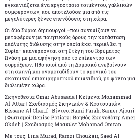
εγκαινιάζεται ένα εργοστάσιο τσιμέντου, γαλλικών
συμφερόντων, που αποτελούσε μια από τις
μεγαλύτερες ξένες επενδύσεις στη χώρα.
Οι δύο Σύριοι δημιουργοί –που συνεχίζουν να
μεταφέρουν με ποιητικούς όρους την κατάσταση
απόλυτης διάλυσης στην οποία έχει περιέλθει η
Συρία– επανέρχονται στη Στέγη του Ιδρύματος
Ωνάση με μια αφήγηση από το επίκεντρο των
συρράξεων. Ηθοποιοί από τη Δαμασκό ανεβαίνουν
στη σκηνή και αναμεταδίδουν το χρονικό του
σκοτεινού επιχειρηματικού παιχνιδιού, με φόντο μια
διαλυμένη χώρα.
Σκηνοθεσία: Omar Abusaada | Κείμενο: Mohammad
Al Attar | Σχεδιασμός Σκηνικών & Κοστουμιών:
Bissane Al Charif | Βίντεο: Rami Farah, Samer Ajouri
| Φωτισμοί: Denise Potiatz | Βοηθός Σκηνοθέτη: Amer
Okdeh | Σχεδιασμός Μασκών: Mohamad Omran
Με τους: Lina Murad, Ramzi Choukair, Saed Al