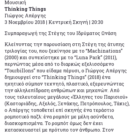
Μουσική
Thinking
Things
Γιώργος Απέργης
3 Νοεμβρίου 2018 | Κεντρική Σκηνή | 20:30
Συμπαραγωγή της Στέγης του Ιδρύματος Ωνάση
Κλείνοντας την παρουσίαση στη Στέγη της άτυπης
τριλογίας του, που ξεκίνησε με το “Machinations”
(2000) και συνεχίστηκε με το “Luna Park” (2011),
περνώντας μέσα από το διαρκώς εξελισσόμενο
“Tourbillons” που είδαμε πέρυσι, ο Γιώργος Απέργης
δημιουργεί στο “Thinking Things” (2018) ένα
ηχητικό σύμπαν τεχνητό, πλαστικό, εξερευνώντας
την αλληλεπίδραση ανθρώπων και μηχανών. Από
τους τελευταίους μεγάλους «Έλληνες του Παρισιού»
(Καστοριάδης, Αξελός, Ξενάκης, Πετρόπουλος, Τάκις),
ο Απέργης τοποθετεί επί σκηνής ένα τεράστιο
ρομποτικό παζλ: ένα ρομπότ με μέλη ασύνδετα,
διασκορπισμένα. Το ρομπότ όμως δεν έχει
κατασκευαστεί με πρότυπο τον άνθρωπο. Στον