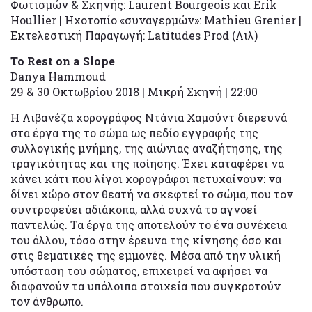
Φωτισμών & Σκηνής: Laurent Bourgeois και Erik
Houllier | Ηχοτοπίο «συναγερμών»: Mathieu Grenier |
Εκτελεστική Παραγωγή: Latitudes Prod (Λιλ)
To Rest on a Slope
Danya Hammoud
29 & 30 Οκτωβρίου 2018 | Μικρή Σκηνή | 22:00
Η Λιβανέζα χορογράφος Ντάνια Χαμούντ διερευνά
στα έργα της το σώμα ως πεδίο εγγραφής της
συλλογικής μνήμης, της αιώνιας αναζήτησης, της
τραγικότητας και της ποίησης. Έχει καταφέρει να
κάνει κάτι που λίγοι χορογράφοι πετυχαίνουν: να
δίνει χώρο στον θεατή να σκεφτεί το σώμα, που τον
συντροφεύει αδιάκοπα, αλλά συχνά το αγνοεί
παντελώς. Τα έργα της αποτελούν το ένα συνέχεια
του άλλου, τόσο στην έρευνα της κίνησης όσο και
στις θεματικές της εμμονές. Μέσα από την υλική
υπόσταση του σώματος, επιχειρεί να αφήσει να
διαφανούν τα υπόλοιπα στοιχεία που συγκροτούν
τον άνθρωπο.