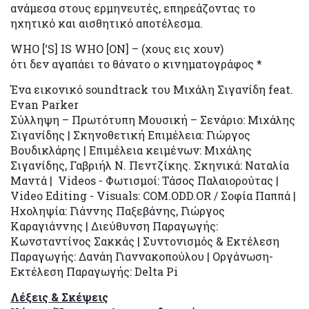
ανάμεσα στους ερμηνευτές, επηρεάζοντας το
ηχητικό και αισθητικό αποτέλεσμα.
WHO [‘S] IS WHO [ON] – (χους εις χουν)
ότι δεν αγαπάει το θάνατο ο κινηματογράφος *
Ένα εικονικό soundtrack του Μιχάλη Σιγανίδη feat.
Evan Parker
Σύλληψη – Πρωτότυπη Μουσική – Σενάριο: Μιχάλης
Σιγανίδης | Σκηνοθετική Επιμέλεια: Γιώργος
Βουδικλάρης | Επιμέλεια κειμένων: Μιχάλης
Σιγανίδης, Γαβριήλ Ν. Πεντζίκης. Σκηνικά: Ναταλία
Μαντά | Videos - Φωτισμοί: Τάσος Παλαιορούτας |
Video Εditing - Visuals: COM.ODD.OR / Σοφία Παππά |
Ηχοληψία: Γιάννης Παξεβάνης, Γιώργος
Καραγιάννης | Διεύθυνση Παραγωγής:
Κωνσταντίνος Σακκάς | Συντονισμός & Εκτέλεση
Παραγωγής: Δανάη Γιαννακοπούλου | Οργάνωση-
Εκτέλεση Παραγωγής: Delta Pi
Λέξεις & Σκέψεις