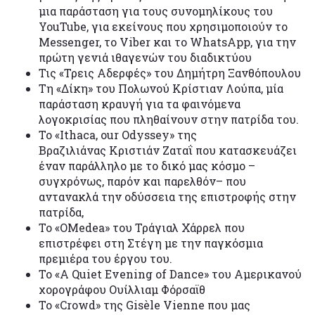
μια παράσταση για τους συνομηλίκους του
YouTube, για εκείνους που χρησιμοποιούν το
Messenger, το Viber και το WhatsApp, για την
πρώτη γενιά ιθαγενών του διαδικτύου
Τις «Τρεις Αδερφές» του Δημήτρη Ξανθόπουλου
Τη «Δίκη» του Πολωνού Κρίστιαν Λούπα, μία
παράσταση κραυγή για τα φαινόμενα
λογοκρισίας που πληθαίνουν στην πατρίδα του.
Το «Ithaca, our Odyssey» της
Βραζιλιάνας Κριστιάν Ζαταΐ που κατασκευάζει
έναν παράλληλο με το δικό μας κόσμο –
συγχρόνως, παρόν και παρελθόν– που
αντανακλά την οδύσσεια της επιστροφής στην
πατρίδα,
Το «OMedea» του Τράγιαλ Χάρρελ που
επιστρέφει στη Στέγη με την παγκόσμια
πρεμιέρα του έργου του.
Το «A Quiet Evening of Dance» του Αμερικανού
χορογράφου Ουίλλιαμ Φόρσαϊθ
Το «Crowd» της Gisèle Vienne που μας