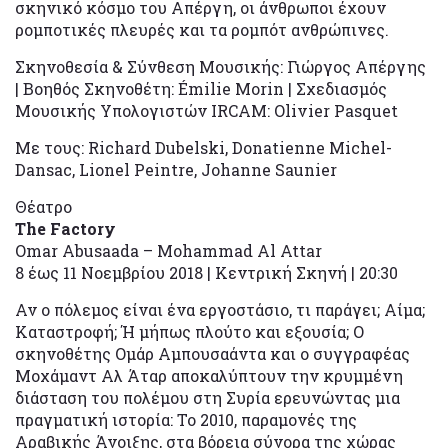
σκηνικό κόσμο του Απέργη, οι άνθρωποι έχουν
ρομποτικές πλευρές και τα ρομπότ ανθρώπινες.
Σκηνοθεσία & Σύνθεση Μουσικής: Γιώργος Απέργης
| Βοηθός Σκηνοθέτη: Émilie Morin | Σχεδιασμός
Μουσικής Υπολογιστών IRCAM: Olivier Pasquet
Με τους: Richard Dubelski, Donatienne Michel-
Dansac, Lionel Peintre, Johanne Saunier
Θέατρο
The Factory
Omar Abusaada – Mohammad Al Attar
8 έως 11 Νοεμβρίου 2018 | Κεντρική Σκηνή | 20:30
Αν ο πόλεμος είναι ένα εργοστάσιο, τι παράγει; Αίμα;
Καταστροφή; Ή μήπως πλούτο και εξουσία; Ο
σκηνοθέτης Ομάρ Αμπουσαάντα και ο συγγραφέας
Μοχάμαντ Αλ Άταρ αποκαλύπτουν την κρυμμένη
διάσταση του πολέμου στη Συρία ερευνώντας μια
πραγματική ιστορία: Το 2010, παραμονές της
Αραβικής Άνοιξης, στα βόρεια σύνορα της χώρας