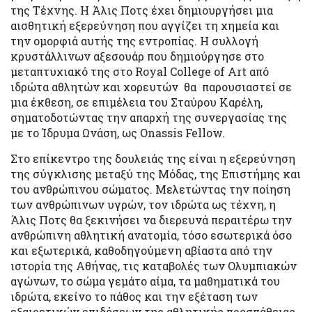
της Τέχνης. Η Άλις Ποτς έχει δημιουργήσει μια
αισθητική εξερεύνηση που αγγίζει τη χημεία και
την ομορφιά αυτής της εντροπίας. H συλλογή
κρυστάλλινων αξεσουάρ που δημιούργησε στο
μεταπτυχιακό της στο Royal College of Art από
ιδρώτα αθλητών και χορευτών θα παρουσιαστεί σε
μια έκθεση, σε επιμέλεια του Σταύρου Καρέλη,
σηματοδοτώντας την απαρχή της συνεργασίας της
με το Ίδρυμα Ωνάση, ως Onassis Fellow.
Στο επίκεντρο της δουλειάς της είναι η εξερεύνηση
της σύγκλισης μεταξύ της Μόδας, της Επιστήμης και
του ανθρώπινου σώματος. Μελετώντας την ποίηση
των ανθρώπινων υγρών, τον ιδρώτα ως τέχνη, η
Άλις Ποτς θα ξεκινήσει να διερευνά περαιτέρω την
ανθρώπινη αθλητική ανατομία, τόσο εσωτερικά όσο
και εξωτερικά, καθοδηγούμενη αβίαστα από την
ιστορία της Αθήνας, τις καταβολές των Ολυμπιακών
αγώνων, το σώμα γεμάτο αίμα, τα μαθηματικά του
ιδρώτα, εκείνο το πάθος και την εξέταση των
εξαιρετικών επιδόσεων της αθλητικής προσπάθειας