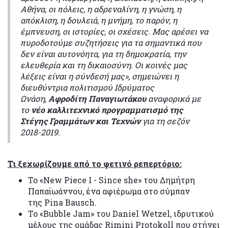
Αθήνα, οι πόλεις, η αδρεναλίνη, η γνώση, η
απόκλιση, η δουλειά, η μνήμη, το παρόν, η
έμπνευση, οι ιστορίες, οι σχέσεις. Μας αρέσει να
πυροδοτούμε συζητήσεις για τα σημαντικά που
δεν είναι αυτονόητα, για τη δημοκρατία, την
ελευθερία και τη δικαιοσύνη. Οι κοινές μας
λέξεις είναι η σύνδεσή μας», σημειώνει η
διευθύντρια πολιτισμού Ιδρύματος
Ωνάση,
Αφροδίτη Παναγιωτάκου
αναφορικά με
το
νέο καλλιτεχνικό προγραμματισμό της
Στέγης Γραμμάτων και Τεχνών
για τη σεζόν
2018-2019.
Τι ξεχωρίζουμε από το φετινό ρεπερτόριο:
Το «New Piece Ι - Since she» του Δημήτρη
Παπαϊωάννου, ένα αφιέρωμα στο σύμπαν
της Pina Bausch.
Το «Bubble Jam» του Daniel Wetzel, ιδρυτικού
μέλους της ομάδας Rimini Protokoll που στήνει