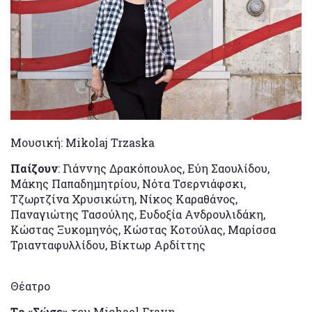
Μουσική: Mikolaj Trzaska
Παίζουν
: Γιάννης Δρακόπουλος, Εύη Σαουλίδου,
Μάκης Παπαδημητρίου, Νότα Τσερνιάφσκι,
Τζωρτζίνα Χρυσικώτη, Νίκος Καραθάνος,
Παναγιώτης Τασούλης, Ευδοξία Ανδρουλιδάκη,
Κώστας Ξυκομηνός, Κώστας Κοτούλας, Μαρίσσα
Τριανταφυλλίδου, Βίκτωρ Αρδίττης
Θέατρο
T
ο «Σώσε»
του Michael Frayn