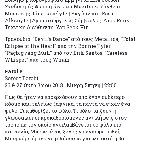
Σχεδιασμός Φωτισμών: Jan Maertens. Σύνθεση
Μουσικής: Lina Lapelyte | Εκγύμναση: Rasa
Alksnyte | Δραματουργικός Σύμβουλος: Arco Renz |
Τεχνική Διεύθυνση: Yap Seok Hui
Τραγούδια: “Devil's Dance” από τους Metallica, “Total
Eclipse of the Heart” από την Bonnie Tyler,
“Pagbigyang Muli” από τον Erik Santos, “Careless
Whisper” από τους Wham!
Farci
.
e
Sorour Darabi
26 & 27 Οκτωβρίου 2018 | Μικρή Σκηνή | 22:00
Πώς θα ήταν να προερχόσουν από έναν ουδέτερο
κόσμο και, τελείως ξαφνικά, τα πάντα να είχαν ένα
φύλο; Τι καθορίζει το φύλο; Τι ρόλο παίζουν η
γλώσσα και οι προκαθορισμένες αντιλήψεις στον
τρόπο με τον οποίο αντιλαμβάνεται το φύλο μια
κοινωνία; Μπορεί ένας ξένος να ενσωματωθεί;
Μπορούμε άραγε να μιλήσουμε για όλα αυτά ή θα