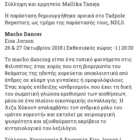
Σύλληψη και ερμηνεία: Mallika Taneja
Η παράσταση δημιουργήθηκε αρχικά στο Tadpole
Repertory, ως τμήμα της παράστασής τους, NDLS.
Macho
Dancer
Eisa Jocson
26 & 27 Οκτωβρίου 2018 | Εκθεσιακός χώρος -1 | 20:30
Το macho dancing είναι ένα τοπικό φαινόμενο στις
Φιλιππίνες: ένας χορός που στη βιομηχανία του
θεάματος της ηδονής χορεύεται αποκλειστικά από
άνδρες σε κλαμπ για γυναίκες ή ομοφυλόφιλους.
Ένας χορός επίδειξης «ανδρισμού», που έχει τη δική
του σωματική γλώσσα ερεθισμού των αισθήσεων,
μέσα σε ένα πλαίσιο οικονομικής συναλλαγής. Η
Άιζα Χόκσον αναλαμβάνει τον ανδρικό ρόλο του
«μάτσο χορευτή» και εκτελεί με χειρουργική
ψυχρότητα και αξιοθαύμαστη ακρίβεια το
κινησιολογικό του λεξιλόγιο.
Σύλληψη, Χορογραφία & Ερμηνεία: Eisa Jocson |