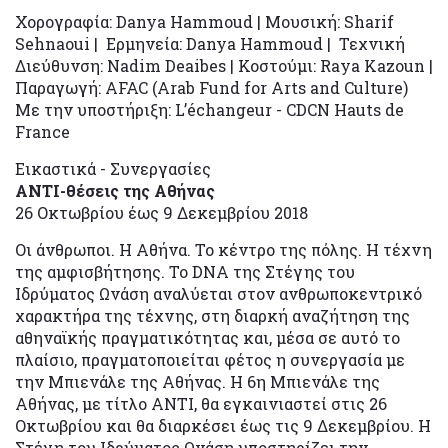
Χορογραφία: Danya Hammoud | Μουσική: Sharif
Sehnaoui | Ερμηνεία: Danya Hammoud | Τεχνική
Διεύθυνση: Nadim Deaibes | Κοστούμι: Raya Kazoun |
Παραγωγή: AFAC (Arab Fund for Arts and Culture)
Με την υποστήριξη: L’échangeur - CDCN Hauts de
France
Εικαστικά - Συνεργασίες
ΑΝΤΙ-θέσεις της Αθήνας
26 Οκτωβρίου έως 9 Δεκεμβρίου 2018
Οι άνθρωποι. H Αθήνα. Το κέντρο της πόλης. Η τέχνη
της αμφισβήτησης. Το DNA της Στέγης του
Ιδρύματος Ωνάση αναλύεται στον ανθρωποκεντρικό
χαρακτήρα της τέχνης, στη διαρκή αναζήτηση της
αθηναϊκής πραγματικότητας και, μέσα σε αυτό το
πλαίσιο, πραγματοποιείται φέτος η συνεργασία με
την Μπιενάλε της Αθήνας. Η 6η Μπιενάλε της
Αθήνας, με τίτλο ΑΝΤΙ, θα εγκαινιαστεί στις 26
Οκτωβρίου και θα διαρκέσει έως τις 9 Δεκεμβρίου. H
Στέγη του Ιδρύματος Ωνάση υποστηρίζει την