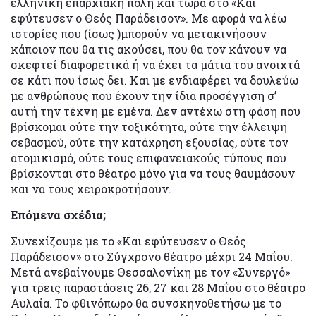
ελληνική επαρχιακή πόλη και τώρα στο «Και
εφύτευσεν ο Θεός Παράδεισον». Με αφορά να λέω
ιστορίες που (ίσως )μπορούν να μετακινήσουν
κάποιον που θα τις ακούσει, που θα τον κάνουν να
σκεφτεί διαφορετικά ή να έχει τα μάτια του ανοιχτά
σε κάτι που ίσως δει. Και με ενδιαφέρει να δουλεύω
με ανθρώπους που έχουν την ίδια προσέγγιση σ’
αυτή την τέχνη με εμένα. Δεν αντέχω στη φάση που
βρίσκομαι ούτε την τοξικότητα, ούτε την έλλειψη
σεβασμού, ούτε την κατάχρηση εξουσίας, ούτε τον
ατομικισμό, ούτε τους επιφανειακούς τύπους που
βρίσκονται στο θέατρο μόνο για να τους θαυμάσουν
και να τους χειροκροτήσουν.
Επόμενα σχέδια;
Συνεχίζουμε με το «Και εφύτευσεν ο Θεός
Παράδεισον» στο Σύγχρονο θέατρο μέχρι 24 Μαΐου.
Μετά ανεβαίνουμε Θεσσαλονίκη με τον «Συνεργό»
για τρεις παραστάσεις 26, 27 και 28 Μαΐου στο θέατρο
Αυλαία. Το φθινόπωρο θα συνσκηνοθετήσω με το