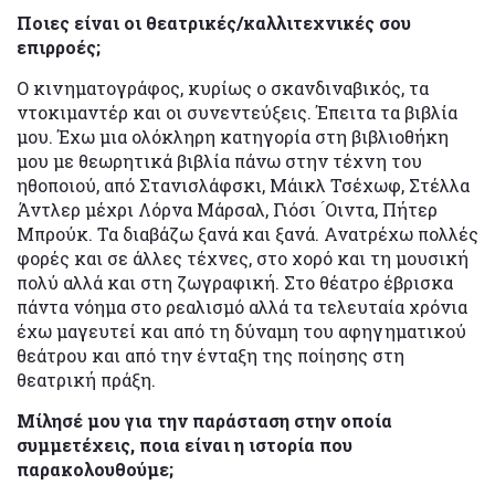
Ποιες είναι οι θεατρικές/καλλιτεχνικές σου
επιρροές;
Ο κινηματογράφος, κυρίως ο σκανδιναβικός, τα
ντοκιμαντέρ και οι συνεντεύξεις. Έπειτα τα βιβλία
μου. Έχω μια ολόκληρη κατηγορία στη βιβλιοθήκη
μου με θεωρητικά βιβλία πάνω στην τέχνη του
ηθοποιού, από Στανισλάφσκι, Μάικλ Τσέχωφ, Στέλλα
Άντλερ μέχρι Λόρνα Μάρσαλ, Γιόσι ́Οιντα, Πήτερ
Μπρούκ. Τα διαβάζω ξανά και ξανά. Ανατρέχω πολλές
φορές και σε άλλες τέχνες, στο χορό και τη μουσική
πολύ αλλά και στη ζωγραφική. Στο θέατρο έβρισκα
πάντα νόημα στο ρεαλισμό αλλά τα τελευταία χρόνια
έχω μαγευτεί και από τη δύναμη του αφηγηματικού
θεάτρου και από την ένταξη της ποίησης στη
θεατρική πράξη.
Μίλησέ μου για την παράσταση στην οποία
συμμετέχεις, ποια είναι η ιστορία που
παρακολουθούμε;