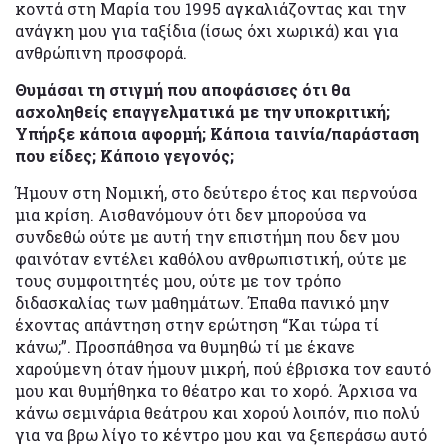
κοντά στη Μαρία του 1995 αγκαλιάζοντας και την
ανάγκη μου για ταξίδια (ίσως όχι χωρικά) και για
ανθρώπινη προσφορά.
Θυμάσαι τη στιγμή που αποφάσισες ότι θα
ασχοληθείς επαγγελματικά με την υποκριτική;
Υπήρξε κάποια αφορμή; Κάποια ταινία/παράσταση
που είδες; Κάποιο γεγονός;
Ήμουν στη Νομική, στο δεύτερο έτος και περνούσα
μια κρίση. Αισθανόμουν ότι δεν μπορούσα να
συνδεθώ ούτε με αυτή την επιστήμη που δεν μου
φαινόταν εντέλει καθόλου ανθρωπιστική, ούτε με
τους συμφοιτητές μου, ούτε με τον τρόπο
διδασκαλίας των μαθημάτων. Έπαθα πανικό μην
έχοντας απάντηση στην ερώτηση “Και τώρα τί
κάνω;”. Προσπάθησα να θυμηθώ τί με έκανε
χαρούμενη όταν ήμουν μικρή, πού έβρισκα τον εαυτό
μου και θυμήθηκα το θέατρο και το χορό. Άρχισα να
κάνω σεμινάρια θεάτρου και χορού λοιπόν, πιο πολύ
για να βρω λίγο το κέντρο μου και να ξεπεράσω αυτό