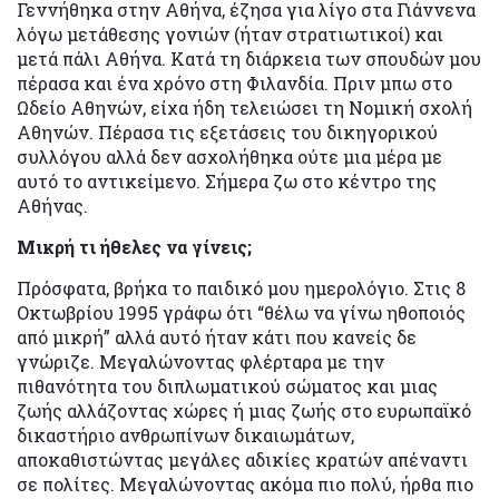
Γεννήθηκα στην Αθήνα, έζησα για λίγο στα Γιάννενα
λόγω μετάθεσης γονιών (ήταν στρατιωτικοί) και
μετά πάλι Αθήνα. Κατά τη διάρκεια των σπουδών μου
πέρασα και ένα χρόνο στη Φιλανδία. Πριν μπω στο
Ωδείο Αθηνών, είχα ήδη τελειώσει τη Νομική σχολή
Αθηνών. Πέρασα τις εξετάσεις του δικηγορικού
συλλόγου αλλά δεν ασχολήθηκα ούτε μια μέρα με
αυτό το αντικείμενο. Σήμερα ζω στο κέντρο της
Αθήνας.
Μικρή τι ήθελες να γίνεις;
Πρόσφατα, βρήκα το παιδικό μου ημερολόγιο. Στις 8
Οκτωβρίου 1995 γράφω ότι “θέλω να γίνω ηθοποιός
από μικρή” αλλά αυτό ήταν κάτι που κανείς δε
γνώριζε. Μεγαλώνοντας φλέρταρα με την
πιθανότητα του διπλωματικού σώματος και μιας
ζωής αλλάζοντας χώρες ή μιας ζωής στο ευρωπαϊκό
δικαστήριο ανθρωπίνων δικαιωμάτων,
αποκαθιστώντας μεγάλες αδικίες κρατών απέναντι
σε πολίτες. Μεγαλώνοντας ακόμα πιο πολύ, ήρθα πιο