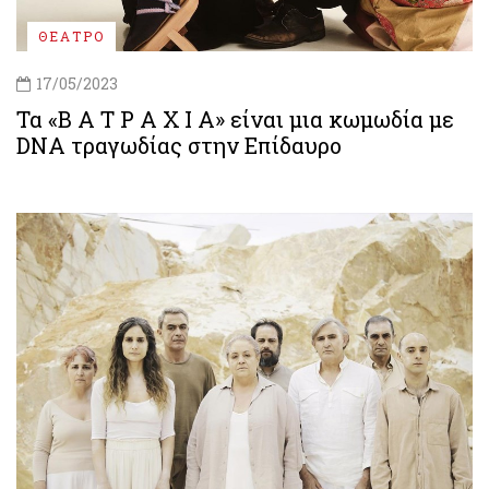
ΘΕΑΤΡΟ
17/05/2023
Τα «Β Α Τ Ρ Α Χ Ι Α» είναι μια κωμωδία με
DNA τραγωδίας στην Επίδαυρο