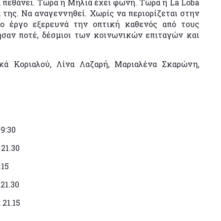
α πεθάνει. Τώρα η Μηλιά έχει φωνή. Τώρα η La Loba
α της. Να αναγεννηθεί. Χωρίς να περιορίζεται στην
το έργο εξερευνά την οπτική καθενός από τους
ησαν ποτέ, δέσμιοι των κοινωνικών επιταγών και
ικά Κοριαλού, Λίνα Λαζαρή, Μαριαλένα Σκαρώνη,
19:30
 21.30
.15
21.30
 21.15