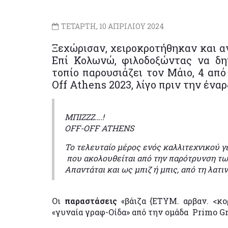
ΤΕΤΑΡΤΗ, 10 ΑΠΡΙΛΙΟΥ 2024
Ξεχώρισαν, χειροκροτήθηκαν και αν
Επί Κολωνώ, φιλοδοξώντας να δη
τοπίο παρουσιάζει τον Μάιο, 4 από
Off Athens 2023, λίγο πριν την ένα
ΜΠΙΖΖΖ….!
OFF-OFF ATHENS
Το τελευταίο μέρος ενός καλλιτεχνικού γ
που ακολουθείται από την παρότρυνση των
Απαντάται και ως μπιζ ή μπις, από τη λατιν
Oι
παραστάσεις
«βάιζα {ΕΤΥΜ. αρβαν. <κο
«γυναία γραφ-Οίδα» από την ομάδα Primo Gr