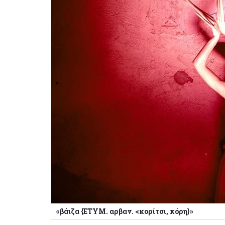
«βάιζα {ΕΤΥΜ. αρβαν. <κορίτσι, κόρη}»