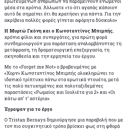
ερωτευμένων ανθρώπων να παραμείνουν ενωμένοι
μέσα στα χρόνια. Άλλωστε «το ότι αγαπάς κάποιον
αυτό δε σημαίνει ότι θα κρατήσει για πάντα. Για την
ακρίβεια πολλές φορές γίνεται αφόρητα δύσκολο»
Η Μυρτώ Γκόνη και ο Κωνσταντίνος Μπιμπής
,
χρόνια φίλοι και συνεργάτες, για πρώτη φορά
συνδημιουργούν μια παράσταση αναλαμβάνοντας τη
μετάφραση, τη δραματουργική επεξεργασία, τη
σκηνοθεσία και την ερμηνεία του έργου.
Με το «Forget me Not» ο βραβευμένος με
«Χορν» Κωνσταντίνος Μπιμπής ολοκληρώνει το
ιδανικό τρίπτυχο πάνω στα ερωτικά ντουέτα, μετά
τις πολύ πετυχημένες και πολυταξιδεμένες
παραστάσεις «Ρωμαίος και Ιουλιέτα για 2» και «Οι
κάτω απ’ τ’ αστέρια».
Έγραψαν για το έργο
Ο Tristan Bernays δημιούργησε μια παραβολή που με
τον πιο συγκινητικό τρόπο βρίσκει φως στη φθορά