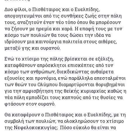
Δυο φίλοι, ο Πισθέταιρος και ο Ευελπίδης,
απογοητευμένοι από τις συνθήκες ζωής στην πόλη
τους, αναζητούν έναν νέο τόπο όπου θα μπορέσουν
να ζήσουν με ηρεμία και χαρά. Η επαφή τους με τον
κόσμο των πουλιών θα τους δώσει την ιδέα να
ιδρύσουν μια καινούργια πολιτεία στους αιθέρες,
μεταξύ γης και ουρανού.
Ενώ το χτίσιμο της πόλης βρίσκεται σε εξέλιξη,
καταφθάνουν απρόσκλητοι επισκέπτες από τον
κόσμο των ανθρώπων, διεκδικώντας αυθαίρετα
εξουσίες και προνόμια, ενώ παράλληλα απεσταλμένοι
των θεών του Ολύμπου διαμαρτύρονται θορυβημένοι
για την αμφισβήτηση της θεϊκής κυριαρχίας καθώς η
νέα πόλη εμποδίζει τους καπνούς από τις θυσίες να
φτάσουν στον ουρανό.
Θα καταφέρουν ο Πισθέταιρος και ο Ευελπίδης, με τη
συμβολή των πουλιών, να ολοκληρώσουν το χτίσιμο
της Νεφελοκοκκυγίας; Πόσο εύκολο θα είναι να