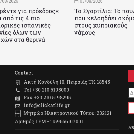
/08/2026
03/08/2026
ρέντε για πρόεδρος»:
Τα Σγαρτίλια: Το που
 από τις 4 πιο
που κελαηδάει ακόμ
ορικές ισπανικές
στους κυπριακούς
νίες όλων των
γάμους
χών στα θερινά
Contact
Ακτή Κονδύλη 10, Πειραιάς ΤΚ 18545
Tel +30 210 5198000
Fax +30 210 5198295
info@clickatlife.gr
Μητρώο Ηλεκτρονικού Τύπου: 232121
Αριθμός ΓΕΜΗ: 159656107001
A