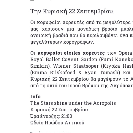
Tην Κυριακή 22 Σεπτεμβρίου.
Οι κορυφαίοι χορευτές από τα μεγαλύτερα
μας χαρίσουν μια μοναδική βραδιά μπαλ
ονειρική βραδιά που θα περιλαμβάνει ένα
π
μεγαλύτερων χορογράφων.
Οι
κορυφαίοι etoiles χορευτές
των Opera 
Royal Ballet Covent Garden (Fumi Kaneko &
Simkin), Wiener Staatsoper (Kiyoka Has
(Emma Riiskofoed & Ryan Tomash) και A
Κυριακή 22 Σεπτεμβρίου θα μαγέψουν το 
από τη σκιά του Ιερού Βράχου της Ακρόπολη
Info
The Stars shine under the Acropolis
Κυριακή 22 Σεπτεμβρίου
Ώρα έναρξης: 21:00
Ωδείο Ηρώδου Αττικού