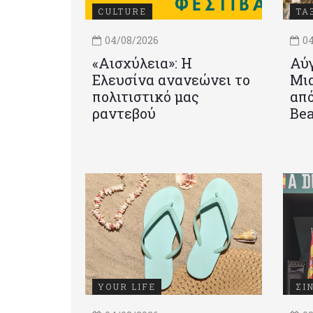
CULTURE
ΤΑ
04/08/2026
04
«Αισχύλεια»: Η
Αύγ
Ελευσίνα ανανεώνει το
Μια
πολιτιστικό μας
από
ραντεβού
Be
YOUR LIFE
ΣΙ