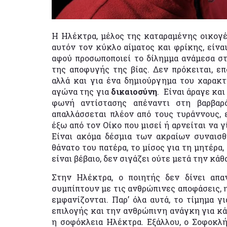
Η Ηλέκτρα, μέλος της καταραμένης οικογέ
αυτόν τον κύκλο αίματος και φρίκης, είνα
αφού προσωποποιεί το δίλημμα ανάμεσα στ
της αποφυγής της βίας. Δεν πρόκειται, επ
αλλά και για ένα δημιούργημα του χαρακ
αγώνα της για
δικαιοσύνη
. Είναι άραγε και
φωνή αντίστασης απέναντι στη βαρβαρό
απαλλάσσεται πλέον από τους τυράννους, 
έξω από τον Οίκο που μισεί ή αρνείται να 
Είναι ακόμα δέσμια των ακραίων συναισ
θάνατο του πατέρα, το μίσος για τη μητέρα,
είναι βέβαιο, δεν σιγάζει ούτε μετά την κά
Στην Ηλέκτρα, ο ποιητής δεν δίνει απαν
συμπίπτουν με τις ανθρώπινες αποφάσεις, η
εμφανίζονται. Παρ’ όλα αυτά, το τίμημα γ
επιλογής και την ανθρώπινη ανάγκη για κά
η σοφόκλεια Ηλέκτρα. Εξάλλου, ο Σοφοκλή