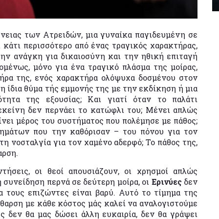
νειας των Ατρειδών, μια γυναίκα παγιδευμένη σε
ι κάτι περισσότερο από ένας τραγικός χαρακτήρας,
ην ανάγκη για δικαιοσύνη και την ηθική επιταγή
ομένως, μόνο για ένα τραγικό πλάσμα της μοίρας,
τήρα της, ενός χαρακτήρα ολόψυχα δοσμένου στον
 η ίδια θύμα τής εμμονής της με την εκδίκηση ή μια
τητα της εξουσίας; Και γιατί όταν το παλάτι
εκείνη δεν περνάει το κατώφλι του; Μένει απλώς
γίνει μέρος του συστήματος που πολέμησε με πάθος;
θημάτων που την καθόρισαν – του πόνου για τον
 τη νοσταλγία για τον χαμένο αδερφό; Το πάθος της,
θαρση.
τήσεις, οι θεοί απουσιάζουν, οι χρησμοί απλώς
 συνείδηση περνά σε δεύτερη μοίρα, οι
Ερινύες
δεν
ια τους επιζώντες είναι βαρύ. Αυτό το τίμημα της
θαρση με κάθε κόστος μάς καλεί να αναλογιστούμε
ς δεν θα μας δώσει άλλη ευκαιρία, δεν θα γράψει