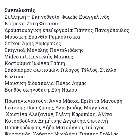
Συντελεστές
Σύλληψη – Σκηνοθεσία: Φωκάς Ευαγγελινός
Κείμενο: Ζέτη Φίτσιου
Δραματουργική επεξεργασία: Γιάννης Παναγόπουλος
Μουσική: Ευανθία Ρεμπούτσικα
Στίχοι: Άρης Δαβαράκης
Σκηνικά: Μανόλης Παντελιδάκης
Video art: Παντελής Μάκκας
Κοστούμια: Ιωάννα Τσάμη
Σχεδιασμός φωτισμών: Γιώργος Τέλλος, Στέλλα
Κάλτσου
Μουσική διδασκαλία: Πάνος Δήμας
Βοηθός σκηνοθέτη: Εύη Νάκου
Πρωταγωνιστούν: Άννα Μάσχα, Εριέττα Μανούρη,
Ιωάννης Παπαζήσης, Αλκιβιάδης Μαγγόνας,
Χριστίνα Αλεξανιάν, Ελένη Καρακάση, Αλίνα
Κοτσοβούλου, Δημήτρης Δεγαΐτης, Φωτεινή
Παπαθεοδώρου, Λήδα Ματσάγγου, Γιώργος
Ψυχογυιός, Χρήστος Νικολάου, Γιάννης Στόλλας,