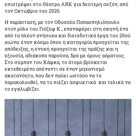
επιστρέφει στο Θέατρο ARK για δεύτερη σεζόν, από
τον Οκτώβριο του 2026.
Η παράσταση, με τον Οδυσσέα Παπασπηλιόπουλο
στον ρόλο του Γιόζεφ Κ., επαναφέρει στη σκηνή ένα
από τα πλέον ανήσυχα και διεισδυτικά έργα του 20ού
αιώνα: έναν κόσμο όπου η κατηγορία προηγείται της
απόδειξης, η ενοχή προηγείται της πράξης και η
εξουσία, αδιάκοπα παρούσα, δρα με όρους αόρατους.
Στο σύμπαν του Κάφκα, το άτομο βρίσκεται
εκτεθειμένο απέναντι σε έναν μηχανισμό
ακατανόητο, που δεν παύει ωστόσο να το
παρακολουθεί, να το πιέζει ασφυκτικά και τελικά να
το εγκλωβίζει.