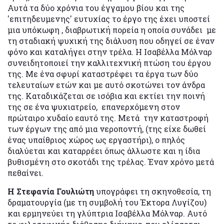
Αυτά τα δύο χρόνια του έγγαμου βίου και της
'επιτηδευμενης' ευτυχίας το έργο της έχει υποστεί
μια υπόκωφη , διαβρωτική πορεία η οποία συνάδει με
τη σταδιακή ψυχική της διάλυση που οδηγεί σε έναν
φόνο και καταλήγει στην τρέλα. Η Ισαβέλλα Μόλναρ
συνειδητοποιεί την καλλιτεχνική πτώση του έργου
της. Με ένα σφυρί καταστρέφει τα έργα των δύο
τελευταίων ετών και με αυτό σκοτώνει τον άνδρα
της. Καταδικάζεται σε ισόβια και εκτίει την ποινή
της σε ένα ψυχιατρείο, επανερχόμενη στον
πρώταιρο χυδαίο εαυτό της. Μετά την καταστροφή
των έργων της από μια νεροποντή, (της είχε δωθεί
ένας υπαίθριος χώρος ως εργαστήρι), ο πηλός
διαλύεται και καταρρέει όπως άλλωστε και η ίδια
βυθισμένη στο σκοτάδι της τρέλας. Έναν χρόνο μετά
πεθαίνει.
Η Στεφανία Γουλιώτη
υπογράφει τη σκηνοθεσία, τη
δραματουργία (με τη συμβολή του Έκτορα Λυγίζου)
και ερμηνεύει τη γλύπτρια Ισαβέλλα Μόλναρ. Αυτό