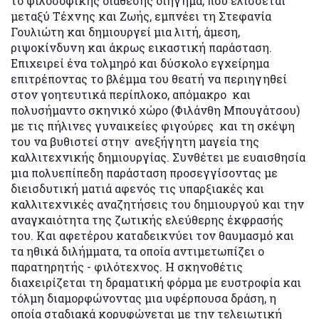
το φιλοσοφικής διάθεσης διήγημα, που ελίσσεται
μεταξύ Τέχνης και Ζωής, εμπνέει τη Στεφανία
Γουλιώτη και δημιουργεί μια λιτή, άμεση,
ριψοκίνδυνη και άκρως εικαστική παράσταση.
Επιχειρεί ένα τολμηρό και δύσκολο εγχείρημα
επιτρέποντας το βλέμμα του θεατή να περιηγηθεί
στον γοητευτικά περίπλοκο, απόμακρο και
πολυσήμαντο σκηνικό χώρο (Φιλάνθη Μπουγάτσου)
με τις πήλινες γυναικείες φιγούρες και τη σκέψη
του να βυθιστεί στην ανεξήγητη μαγεία της
καλλιτεχνικής δημιουργίας. Συνθέτει με ευαισθησία
μια πολυεπίπεδη παράσταση προσεγγίσοντας με
διεισδυτική ματιά αφενός τις υπαρξιακές και
καλλιτεχνικές αναζητήσεις του δημιουργού και την
αναγκαιότητα της ζωτικής ελεύθερης έκφρασής
του. Και αφετέρου καταδεικνύει τον θαυμασμό και
τα ηθικά διλήμματα, τα οποία αντιμετωπίζει ο
παρατηρητής - φιλότεχνος. Η σκηνοθέτις
διαχειρίζεται τη δραματική φόρμα με ευστροφία και
τόλμη διαμορφώνοντας μια υφέρπουσα δράση, η
οποία σταδιακά κορυφώνεται με την τελειωτική