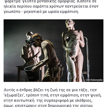
'φαρέτρα' γλυπτά μοναδικής ομορφιάς. Κάποτε σε
ηλικία περίπου σαράντα χρόνων παντρεύεται έναν
γεωπόνο - μηχανικό με ωραία εμφάνιση.
Geli Kalampaka
Αυτός ο άνδρας βάζει τη ζωή της σε μια τάξη , την
'εξωραίζει', τρόπον τινά, στην εμφάνιση, στην ψυχή,
στην κοινωνική της συμπεριφορά με ολέθριες,
όμως, επιπτώσεις στον δημιουργικό της οίστρο.