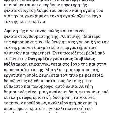
υπεισέρχεται και ο παράγων παρατηρητής-
φιλότεχνος, το βλέμμα του οποίου και η αγάπη του
για την συγκεκριμένη τέχνη αγκαλιάζει το έργο
τέχνης και το κρίνει.
Αφηγητής είναι ένας απλός και ταπεινός
φιλότεχνος, θαυμαστής της Γλυπτικής, ιδιαίτερα
της αφηρημένης, χωρίς θεωρητικές γνώσεις για την
τέχνη, μπαίνει διακριτικά στα εργαστήρια των
γλυπτών και παρατηρεί. Εντυπωσιάζεται βαθιά από
το έργο της
Ουγγαρέζας γλύπτριας Ισαβέλλας
Μόλναρ
και επικεντρώνεται στο έργο της και στην
προσωπικότητά της. Μια γλύπτρια χαρισματική,
εργατική η οποία χειρίζεται τον πηλό με μαεστρία,
δαμαζοντας αξιοθαύμαστα τους όγκους με το
εύπλαστο και πολύμορφο αυτό υλικό. Αυτή η
δημιουργός είναι μια γυναίκα χυδαία, φτιαγμένη από
ευτελή στόφα, εριστική, δύστροπη, τσιγκούνα,
ταπεινών προθέσεων, ακαλλιέργητη, άσχημη, η
οποία, όμως, κρατά στην καλλιτεχνκική της