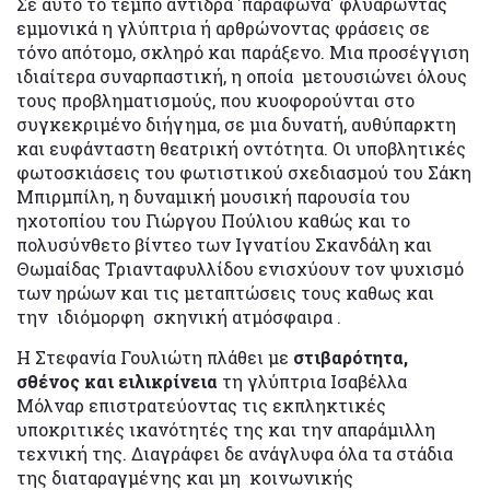
Σε αυτό το τέμπο αντιδρά 'παράφωνα' φλυαρώντας
εμμονικά η γλύπτρια ή αρθρώνοντας φράσεις σε
τόνο απότομο, σκληρό και παράξενο. Μια προσέγγιση
ιδιαίτερα συναρπαστική, η οποία μετουσιώνει όλους
τους προβληματισμούς, που κυοφορούνται στο
συγκεκριμένο διήγημα, σε μια δυνατή, αυθύπαρκτη
και ευφάνταστη θεατρική οντότητα. Οι υποβλητικές
φωτοσκιάσεις του φωτιστικού σχεδιασμού του Σάκη
Μπιρμπίλη, η δυναμική μουσική παρουσία του
ηχοτοπίου του Γιώργου Πούλιου καθώς και το
πολυσύνθετο βίντεο των Ιγνατίου Σκανδάλη και
Θωμαίδας Τριανταφυλλίδου ενισχύουν τον ψυχισμό
των ηρώων και τις μεταπτώσεις τους καθως και
την ιδιόμορφη σκηνική ατμόσφαιρα .
Η Στεφανία Γουλιώτη πλάθει με
στιβαρότητα,
σθένος και ειλικρίνεια
τη γλύπτρια Ισαβέλλα
Μόλναρ επιστρατεύοντας τις εκπληκτικές
υποκριτικές ικανότητές της και την απαράμιλλη
τεχνική της. Διαγράφει δε ανάγλυφα όλα τα στάδια
της διαταραγμένης και μη κοινωνικής