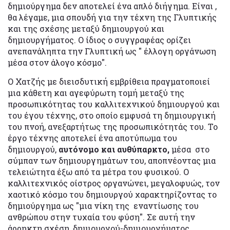
δημιούργημα δεν αποτελεί ένα απλό διήγημα. Είναι ,
θα λέγαμε, μια σπουδή για την τέχνη της Γλυπτικής
και της σχέσης μεταξύ δημιουργού και
δημιουργήματος. Ο ίδιος ο συγγραφέας ορίζει
ανεπανάληπτα την Γλυπτική ως " έλλογη οργάνωση
μέσα στον άλογο κόσμο".
Ο Χατζής με διεισδυτική εμβρίθεια πραγματοποιεί
μια κάθετη και αγεφύρωτη τομή μεταξύ της
προσωπικότητας του καλλιτεχνικού δημιουργού και
του έγου τέχνης, στο οποίο εμφυσά τη δημιουργική
του πνοή, ανεξαρτήτως της προσωπικότητάς του. Το
έργο τέχνης αποτελεί ένα αποτύπωμα του
δημιουργού,
αυτόνομο και αυθύπαρκτο,
μέσα στο
σύμπαν των δημιουργημάτων του, αποπνέοντας μια
τελειώτητα έξω από τα μέτρα του φυσικού. Ο
καλλιτεχνικός οίστρος οργανώνει, μεγαλοφυώς, τον
χαοτικό κόσμο του δημιουργού χαρακτηρίζοντας το
δημιούργημα ως "μια νίκη της εναντίωσης του
ανθρώπου στην τυχαία του φύση". Σε αυτή την
άρρηκτη σχέση, δημιουργού-δημιουργήματος,