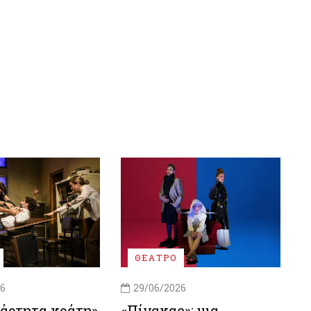
ΘΕΑΤΡΟ
26
29/06/2026
ξάρτητα κράτη»
«Πίνακας»: μια