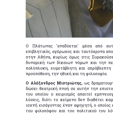
Ο Πλάτωνας 'αναδύεται' μέσα από αυτ
επιβλητικός, αγέρωχος και ταυτόχρονα απ
στην Αθήνα, κυρίως όμως στις Συρακούσε
δυναμική των δίκαιων νόμων και την πεπ
πολύπλοκη, ευμετάβλητη και απρόβλεπτη 
προϋπόθεση, την ηθική και τη φιλοσοφία.
Ο Αλέξανδρος Μιστριώτης,
ως δραματουργ
δώσει θεατρική πνοή σε αυτήν την επιστο
του οποίου ο χειρισμός απαιτεί εμπνευ
λύσεις, διότι το κείμενο δεν διαθέτει κα
ισχνή εισάγοντας έναν αφηγητή, ο οποίος
του φιλοσόφου και του πολιτικού του λ