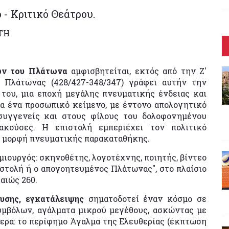
- Κριτικό Θεάτρου.
ΤΗ
ών του Πλάτωνα
αμφισβητείται, εκτός από την Ζ'
Ο Πλάτωνας (428/427-348/347) γράφει αυτήν την
 του, μια εποχή μεγάλης πνευματικής ένδειας και
ια ένα προσωπικό κείμενο, με έντονο απολογητικό
 συγγενείς και στους φίλους του δολοφονημένου
ακούσες. Η επιστολή εμπεριέχει τον πολιτικό
α μορφή πνευματικής παρακαταθήκης.
ιουργός: σκηνοθέτης, λογοτέχνης, ποιητής, βίντεο
ιστολή ή ο απογοητευμένος Πλάτωνας", στο πλαίσιο
αιώς 260.
υσης, εγκατάλειψης
σηματοδοτεί έναν κόσμο σε
συμβόλων, αγάλματα μικρού μεγέθους, ασκώντας με
ερα: το περίφημο Άγαλμα της Ελευθερίας (έκπτωση