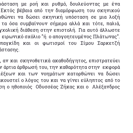
ράσταση με ροή και ρυθμό, δουλεύοντας με ένα
. Εκτός βέβαια από την διαμόρφωση του σκηνικού
ρθώνει να δώσει σκηνική υπόσταση σε μια λοξή
τα όσα συμβαίνουν σήμερα αλλά και τότε, παλιά,
λαγχολική διάθεση στην επιστολή. Για αυτό άλλωστε
ο ειρωνικό σχόλιο "ή ο απογοητευμένος Πλάτωνας".
αγκίδη και οι φωτισμοί του Σίμου Σαρκετζή
άστασης.
ς
, αν και σκηνοθετικά ακαθοδήγητος, επιστρατεύει
ν άρτια άρθρωσή του, την καθαρότητα στην εκφορά
λέξεων και των νοημάτων κατορθώνει να δώσει
κουστεί ο λόγος του και να γίνει εύληπτος από το
ση ο ηθοποιός Οδυσσέας Ζήκας και ο Αλέξανδρος