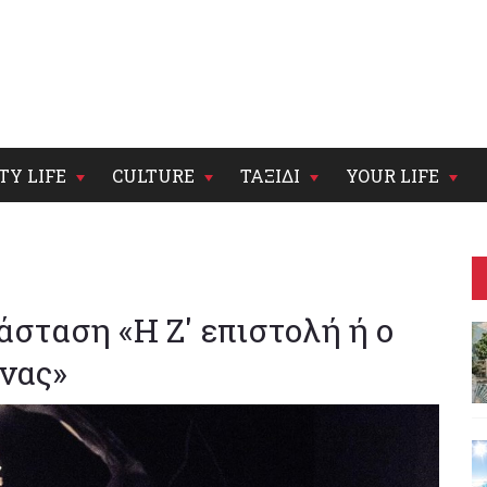
TY LIFE
CULTURE
ΤΑΞΙΔΙ
YOUR LIFE
άσταση «Η Ζ' επιστολή ή ο
νας»