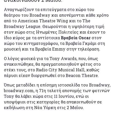
Αναγνωρίζουν τα επιτεύγματα στο χώρο του
θεάτρου του Broadway και απονέμονται κάθε χρόνο
από το American Theatre Wing και το The
Broadway League. Θεωρούνται η υψηλότερη τιμή
στον χώρο στις Ηνωμένες Πολιτείες και έχουν το
ίδιο κύρος με τα αντίστοιχα
Βραβεία Oscar
στον
χώρο του κινηματογράφου, τα Βραβεία Γκράμι στη
μουσική και τα Βραβεία Emmy στην τηλεόραση.
Ο λόγος φυσικά για τα Tony Awards, που, όπως
ανακοινώθηκε, θα πραγματοποιηθούν φέτος στο
στέκι τους, στο Radio City Musical Hall, καθώς
πέρυσι είχαν διοργανωθεί στο Beacon Theatre.
Όπως μεταδίδει η επίσημη ιστοσελίδα του Broadway,
broadway.com, η 71η τελετή απονομής των φετινών
Tony θα λάβει χώρα στις 11 Ιουνίου, ενώ οι
υποψήφιοι στις κατηγορίες θα ανακοινωθούν σε
εκδήλωση στη Νέα Υόρκη στις 2 Μαΐου.