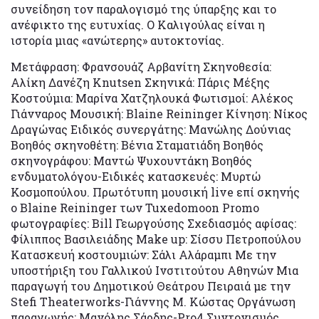
συνείδηση τον παραλογισμό της ύπαρξης και το
ανέφικτο της ευτυχίας. Ο Καλιγούλας είναι η
ιστορία μιας «ανώτερης» αυτοκτονίας.
Μετάφραση: Φρανσουάζ Αρβανίτη Σκηνοθεσία:
Αλίκη Δανέζη Knutsen Σκηνικά: Πάρις Μέξης
Κοστούμια: Μαρίνα Χατζηλουκά Φωτισμοί: Αλέκος
Γιάνναρος Μουσική: Blaine Reininger Κίνηση: Νίκος
Δραγώνας Ειδικός συνεργάτης: Μανώλης Δούνιας
Βοηθός σκηνοθέτη: Βένια Σταματιάδη Βοηθός
σκηνογράφου: Μαντώ Ψυχουντάκη Βοηθός
ενδυματολόγου-Eιδικές κατασκευές: Μυρτώ
Κοσμοπούλου. Πρωτότυπη μουσική live επί σκηνής
ο Blaine Reininger των Tuxedomoon Promo
φωτογραφίες: Bill Γεωργούσης Σχεδιασμός αφίσας:
Φίλιππος Βασιλειάδης Make up: Σίσσυ Πετροπούλου
Κατασκευή κοστουμιών: Σάλι Αλάραμπι Mε την
υποστήριξη του Γαλλικού Ινστιτούτου Αθηνών Μια
παραγωγή του Δημοτικού Θεάτρου Πειραιά με την
Stefi Theaterworks-Γιάννης Μ. Κώστας Οργάνωση
παραγωγής: Μανόλης Σάρδης-Pro4 Συντονισμός