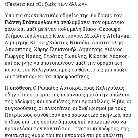
«Festen» και «Οι ζωές των άλλων».
Υπό τις σκηνοθετικές οδηγίες της, θα δούμε τον
Γιάννη Στάνκογλου
να αναλαμβάνει τον ομώνυμο
ρόλο και μαζί με έναν πολυμελή θίασο -Θεοδώρα
Τζήμου, Ιερώνυμος Καλετσάνος, Μιχάλης Afolayan,
Δημήτρης Κίτσος/Κώστας Νικούλι, Αριστοτέλης
Αποσκίτης, Χάρης Εμμανουήλ, Δημήτρης Λιόλιος,
Γιώργος Νάκος, Στράτος Σωπύλης, Κώστας Λάσκος-
επί σκηνής να αποτυπώνουν μαζί την δραματική
πορεία του Καλιγούλα προς το θάνατο ως μια πράξη
«αυτοθυσίας» κι όχι παραφροσύνης.
Η
υπόθεση
: O Ρωμαίος Αυτοκράτορας Καλιγούλας
οδηγείται στα όρια της παράνοιας μετά την απώλεια
της αδελφής και ερωμένης του Δρουσίλλας. Η βία, οι
συγκρούσεις, οι πλεκτάνες, οι διαξιφισμοί με τους
Πατρίκιους συνθέτουν ένα ασφυκτικό σκηνικό, που
ο ίδιος επί της ουσίας δημιουργεί, προκειμένου να
προκαλέσει τον θάνατό του. Γίνεται καθρέφτης της
κοινωνίας γύρω του και ενσαρκώνει με απόλυτη