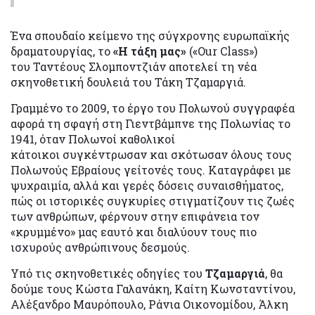
Ένα σπουδαίο κείμενο της σύγχρονης ευρωπαϊκής
δραματουργίας, το
«Η τάξη μας»
(«Our Class»)
του Ταντέους Σλομποντζιάν αποτελεί τη νέα
σκηνοθετική δουλειά του Τάκη Τζαμαργιά.
Γραμμένο το 2009, το έργο του Πολωνού συγγραφέα
αφορά τη σφαγή στη Γιεντβάμπνε της Πολωνίας το
1941, όταν Πολωνοί καθολικοί
κάτοικοι συγκέντρωσαν και σκότωσαν όλους τους
Πολωνούς Εβραίους γείτονές τους. Καταγράφει με
ψυχραιμία, αλλά και γερές δόσεις συναισθήματος,
πώς οι ιστορικές συγκυρίες στιγματίζουν τις ζωές
των ανθρώπων, φέρνουν στην επιφάνεια τον
«κρυμμένο» μας εαυτό και διαλύουν τους πιο
ισχυρούς ανθρώπινους δεσμούς.
Υπό τις σκηνοθετικές οδηγίες του
Τζαμαργιά
, θα
δούμε τους Κώστα Γαλανάκη, Καίτη Κωνσταντίνου,
Αλέξανδρο Μαυρόπουλο, Ράνια Οικονομίδου, Άλκη