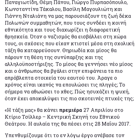
Παναγιωτίδη, Θέμη Πάνου, Γιώργο Πυρπασόπουλο,
Κωνσταντίνα Τάκαλου, Βασίλη Μαγουλιώτη και
Γιάννη Νταλιάνη να μας παρουσιάζουν τη ζωή δέκα
Πολωνών συμμαθητών, που τους συνδέει η κοινή
εθνικότητα και τους διαχωρίζει η διαφορετική
θρησκεία. Όταν ο ναζισμός θα εισβάλλει στη χώρα
τους, οι σχέσεις που είχαν κτιστεί μέσα στη σχολική
τάξη θα καταρρεύσουν. Θηριωδία και μίσος θα
πάρουν τη θέση της συνύπαρξης και της
αλληλοϋποστήριξης. Το μίσος θα γεννήσει νέο μίσος
και ο άνθρωπος θα βγάλει στην επιφάνεια τα πιο
απρόβλεπτα στοιχεία του εαυτού του. Άραγε ο
χρόνος είναι ικανός να επουλώσει τις πληγές; Το
σήμερα να αθωώσει το χθες; Πώς ησυχάζει η ψυχή,
όταν έχει αποκαλύψει τις πιο σκοτεινές πτυχές της;
«Η τάξη μας» θα κάνει
πρεμιέρα
27 Απριλίου στο
Κτίριο Τσίλλερ – Κεντρική Σκηνή του Εθνικού
Θεάτρου. Η αυλαία της θα πέσει στις 28 Μαΐου 2017.
Υπενθυμίζουμε ότι το εν λόγω έργο ανέβασε τον