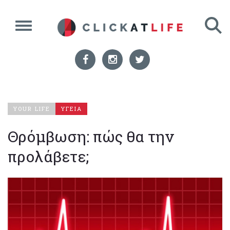
YOUR LIFE
ΥΓΕΙΑ
Θρόμβωση: πώς θα την
προλάβετε;