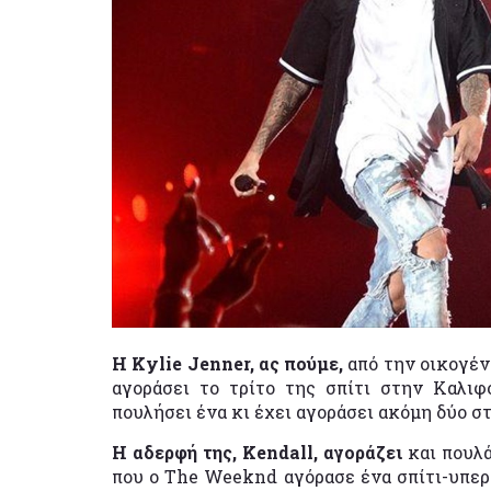
Η Κylie Jenner, ας πούμε,
από την οικογέν
αγοράσει το τρίτο της σπίτι στην Καλιφό
πουλήσει ένα κι έχει αγοράσει ακόμη δύο σ
Η αδερφή της, Kendall, αγοράζει
και πουλά
που ο The Weeknd αγόρασε ένα σπίτι-υπερπ