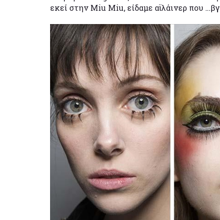
εκεί στην Miu Miu, είδαμε αϊλάινερ που …βγά