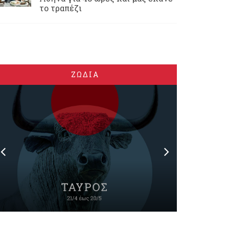
το τραπέζι
ΖΩΔΙΑ