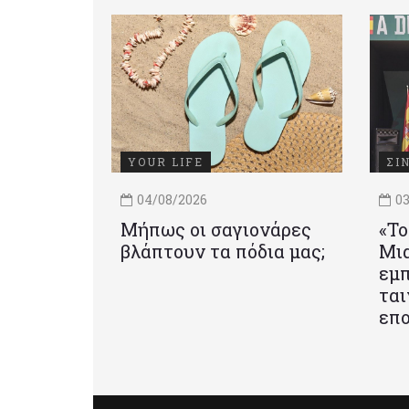
YOUR LIFE
ΣΙ
04/08/2026
03
Μήπως οι σαγιονάρες
«Το
βλάπτουν τα πόδια μας;
Mια
εμπ
ται
επο