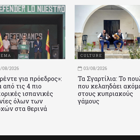
ΝΕΜΑ
CULTURE
/08/2026
03/08/2026
ρέντε για πρόεδρος»:
Τα Σγαρτίλια: Το που
 από τις 4 πιο
που κελαηδάει ακόμ
ορικές ισπανικές
στους κυπριακούς
νίες όλων των
γάμους
χών στα θερινά