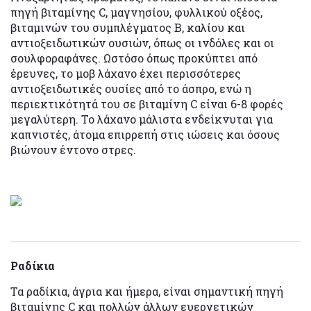
πηγή βιταμίνης C, μαγνησίου, φυλλικού οξέος,
βιταμινών του συμπλέγματος B, καλίου και
αντιοξειδωτικών ουσιών, όπως οι ινδόλες και οι
σουλφοραφάνες. Ωστόσο όπως προκύπτει από
έρευνες, το μοβ λάχανο έχει περισσότερες
αντιοξειδωτικές ουσίες από το άσπρο, ενώ η
περιεκτικότητά του σε βιταμίνη C είναι 6-8 φορές
μεγαλύτερη. Το λάχανο μάλιστα ενδείκνυται για
καπνιστές, άτομα επιρρεπή στις ιώσεις και όσους
βιώνουν έντονο στρες.
Ραδίκια
Τα ραδίκια, άγρια και ήμερα, είναι σημαντική πηγή
βιταμίνης C και πολλών άλλων ευεργετικών