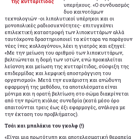
της κυτταρίτιδας
υπερήχους. «Ο συνδυασμός
δυο καινοτόμων
τεχνολογιών -οι λιπολυτικοί υπέρηχοι και οι
μονοπολικές ραδιοσυχνότητες- επιτυγχάνει
επιλεκτική καταστροφή των λιποκυττάρων αλλά
ταυτόχρονα δραστηριοποιεί τα κύτταρα να παράγουν
νέες ίνες κολλαγόνου», λέει η γιατρός και εξηγεί:
«Με την μείωση του αριθμού των λιποκυττάρων,
βελτιώνεται η δομή των ιστών, ενώ προκαλείται
λείανση και μείωση της κυτταρίτιδας, σύσφιξη της
επιδερμίδας και λεμφική αποστράγγιση του
οργανισμού». Μετά την ευχάριστη και ανώδυνη
εφαρμογή της μεθόδου, τα αποτελέσματα είναι
μόνιμα και η ορατή βελτίωση στο σώμα διακρίνεται
από την πρώτη κιόλας συνεδρία (κατά μέσο όρο
απαιτούνται τρεις έως έξι εφαρμογές, ανάλογα με
την έκταση του προβλήματος).
Τσάι και μπαλάκια του γκολφ (!)
«Είναι μια πρωτότυπη και αποτελεσματική θεραπεία