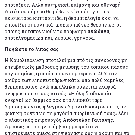
αποτάξετε. Αλλά αυτή, εκεί, επίμονη και σθεναρή.
Αυτό που σήμερα θα μάθετε είναι ότι για την
πεισματάρα κυτταρίτιδα, η δερματολογία έχει να
επιδείξει σημαντικά προχωρημένες θεραπείες, οι
οποίες καταπολεμούν το πρόβλημα
ανώδυνα
,
αποτελεσματικά και, κυρίως, γρήγορα.
Παγώστε το λίπος σας
Η Κρυολιπόλυση αποτελεί μια από τις σύγχρονες μη
επεμβατικές μεθόδους μείωσης του τοπικού πάχους
παγκοσμίως, η οποία μειώνει μέχρι και 40% τον
αριθμό των λιποκυττάρων κάτω από πολύ χαμηλές
θερμοκρασίες, ενώ παράλληλα ασκείται ελαφρά
αναρρόφηση στους ιστούς. «Η όλη διαδικασία
ενεργεί ως θερμικό σοκ στα λιποκύτταρα
δημιουργώντας φλεγμονώδη αντίδραση σε αυτά, με
φυσική συνέπεια τη ραγδαία συρρίκνωσή τους» λέει
ο πλαστικός χειρουργός
Απόστολος Γαϊτάνης
.
Αμέσως μετά την επέμβαση μπορείτε να
επιστρέψετε άμεσα στην εργασία σας ή ακόμη και να