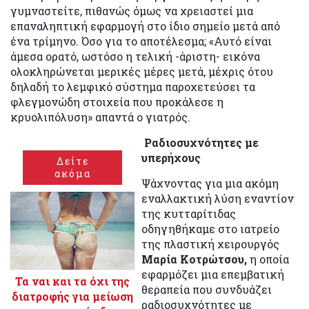
γυμναστείτε, πιθανώς όμως να χρειαστεί μια
επαναληπτική εφαρμογή στο ίδιο σημείο μετά από
ένα τρίμηνο. Όσο για το αποτέλεσμα; «Αυτό είναι
άμεσα ορατό, ωστόσο η τελική -άριστη- εικόνα
ολοκληρώνεται μερικές μέρες μετά, μέχρις ότου
δηλαδή το λεμφικό σύστημα παροχετεύσει τα
φλεγμονώδη στοιχεία που προκάλεσε η
κρυολιπόλυση» απαντά ο γιατρός.
Ραδιοσυχνότητες με
υπερήχους
Δείτε
ακόμα
Ψάχνοντας για μια ακόμη
εναλλακτική λύση εναντίον
της κυτταρίτιδας
οδηγηθήκαμε στο ιατρείο
της πλαστική χειρουργός
Μαρία Κοτρώτσου,
η οποία
εφαρμόζει μια επεμβατική
Τα ναι και τα όχι της
θεραπεία που συνδυάζει
διατροφής για μείωση
ραδιοσυχνότητες με