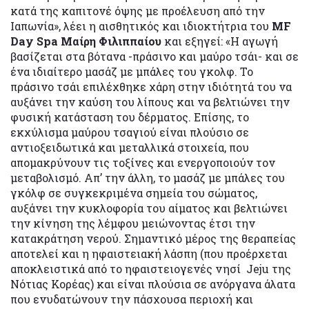
κατά της καπιτονέ όψης με προέλευση από την
Ιαπωνία», λέει η αισθητικός και ιδιοκτήτρια του
ΜF
Day Spa Μαίρη Φιλιππαίου
και εξηγεί: «Η αγωγή
βασίζεται στα βότανα -πράσινο και μαύρο τσάι- και σε
ένα ιδιαίτερο μασάζ με μπάλες του γκολφ. Το
πράσινο τσάι επιλέχθηκε χάρη στην ιδιότητά του να
αυξάνει την καύση του λίπους και να βελτιώνει την
φυσική κατάσταση του δέρματος. Επίσης, το
εκχύλισμα μαύρου τσαγιού είναι πλούσιο σε
αντιοξειδωτικά και μεταλλικά στοιχεία, που
απομακρύνουν τις τοξίνες και ενεργοποιούν τον
μεταβολισμό. Απ’ την άλλη, το μασάζ με μπάλες του
γκόλφ σε συγκεκριμένα σημεία του σώματος,
αυξάνει την κυκλοφορία του αίματος και βελτιώνει
την κίνηση της λέμφου μειώνοντας έτσι την
κατακράτηση νερού. Σημαντικό μέρος της θεραπείας
αποτελεί και η ηφαιστειακή λάσπη (που προέρχεται
αποκλειστικά από το ηφαιστειογενές νησί Jeju της
Νότιας Κορέας) και είναι πλούσια σε ανόργανα άλατα
που ενυδατώνουν την πάσχουσα περιοχή και