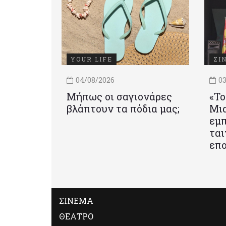
YOUR LIFE
ΣΙ
04/08/2026
03
Μήπως οι σαγιονάρες
«Το
βλάπτουν τα πόδια μας;
Mια
εμπ
ται
επο
ΣΙΝΕΜΑ
ΘΕΑΤΡΟ