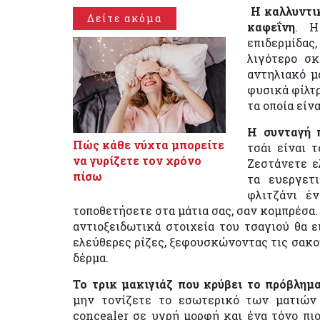
Η καλλυντι
Δείτε ακόμα
καφεΐνη
. Η
επιδερμίδας,
λιγότερο σκ
αντηλιακό μ
φυσικά φίλτρ
τα οποία είνα
Η συνταγή 
Πώς κάθε νύχτα μπορείτε
τσάι είναι 
να γυρίζετε τον χρόνο
Ζεστάνετε ε
πίσω
τα ευεργετ
φλιτζάνι έ
τοποθετήσετε στα μάτια σας, σαν κομπρέσα.
αντιοξειδωτικά στοιχεία του τσαγιού θα 
ελεύθερες ρίζες, ξεφουσκώνοντας τις σακο
δέρμα.
Το τρικ μακιγιάζ που κρύβει το πρόβλημ
μην τονίζετε το εσωτερικό των ματιών
concealer σε υγρή μορφή και ένα τόνο πι