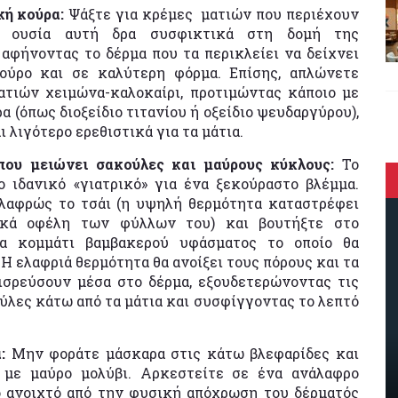
κή κούρα:
Ψάξτε για κρέμες ματιών που περιέχουν
 ουσία αυτή δρα συσφικτικά στη δομή της
 αφήνοντας το δέρμα που τα περικλείει να δείχνει
ούρο και σε καλύτερη φόρμα. Επίσης, απλώνετε
ατιών χειμώνα-καλοκαίρι, προτιμώντας κάποιο με
α (όπως διοξείδιο τιτανίου ή οξείδιο ψευδαργύρου),
ι λιγότερο ερεθιστικά για τα μάτια.
που μειώνει σακούλες και μαύρους κύκλους:
Το
το ιδανικό «γιατρικό» για ένα ξεκούραστο βλέμμα.
λαφρώς το τσάι (η υψηλή θερμότητα καταστρέφει
ικά οφέλη των φύλλων του) και βουτήξτε στο
να κομμάτι βαμβακερού υφάσματος το οποίο θα
 Η ελαφριά θερμότητα θα ανοίξει τους πόρους και τα
εισρεύσουν μέσα στο δέρμα, εξουδετερώνοντας τις
ύλες κάτω από τα μάτια και συσφίγγοντας το λεπτό
α:
Μην φοράτε μάσκαρα στις κάτω βλεφαρίδες και
 με μαύρο μολύβι. Αρκεστείτε σε ένα ανάλαφρο
ο ανοιχτό από την φυσική απόχρωση του δέρματός