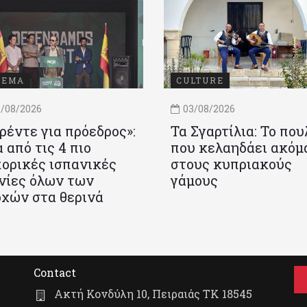
ΝΕΜΑ
CULTURE
/08/2026
03/08/2026
ρέντε για πρόεδρος»:
Τα Σγαρτίλια: Το που
 από τις 4 πιο
που κελαηδάει ακόμ
ορικές ισπανικές
στους κυπριακούς
νίες όλων των
γάμους
χών στα θερινά
Contact
Ακτή Κονδύλη 10, Πειραιάς ΤΚ 18545