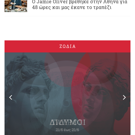
Ο Jamie Oliver βρέθηκε στην Αθήνα για
48 ώρες και μας έκανε το τραπέζι
ΖΩΔΙΑ