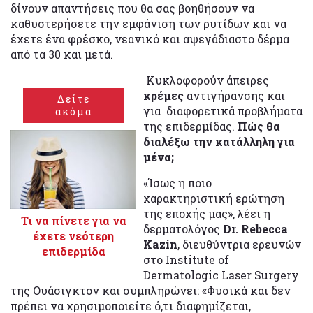
δίνουν απαντήσεις που θα σας βοηθήσουν να
καθυστερήσετε την εμφάνιση των ρυτίδων και να
έχετε ένα φρέσκο, νεανικό και αψεγάδιαστο δέρμα
από τα 30 και μετά.
Κυκλοφορούν άπειρες
κρέμες
αντιγήρανσης και
Δείτε
για διαφορετικά προβλήματα
ακόμα
της επιδερμίδας.
Πώς θα
διαλέξω την κατάλληλη για
μένα;
«Ίσως η ποιο
χαρακτηριστική ερώτηση
της εποχής μας», λέει η
Τι να πίνετε για να
δερματολόγος
Dr. Rebecca
έχετε νεότερη
Kazin
, διευθύντρια ερευνών
επιδερμίδα
στο Institute of
Dermatologic Laser Surgery
της Ουάσιγκτον και συμπληρώνει: «Φυσικά και δεν
πρέπει να χρησιμοποιείτε ό,τι διαφημίζεται,