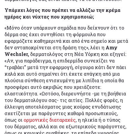
Υπάρχει λόγος που πρέπει να αλλάζω την κρέμα
ημέρας και νύχτας που χρησιμοποιώ;
«Μόνο όταν υπάρχουν σημάδια που δείχνουν ότι το
δέρμα σας έχει συνηθίσει τη φόρμουλα που
εφαρμόζετε καθημερινά και από ένα σημείο και μετά
δεν ανταποκρίνεται στη δράση της», λέει η
Amy
Wechsler,
δερματολόγος στη Νέα Υόρκη και εξηγεί:
«Αν, για παράδειγμα, η επιδερμίδα συνεχίζει να
“τραβάει” μετά την εφαρμογή, σίγουρα κάτι δεν πάει
καλά και αυτό σημαίνει ότι έχετε ανάγκη από μια
πλούσια σύνθεση ενισχυμένη με λιπίδια η οποία θα
προσφέρει αυτό ακριβώς που χρειάζεστε:
ελαστικότητα. «Ωστόσο, διερευνήστε -με τη βοήθεια
του δερματολόγου σας- τις αιτίες. Πολλές φορές, η
έλλειψη αποτελέσματος μιας κούρας ενυδάτωσης
σχετίζεται με παράγοντες καθαρά προσωπικούς,
όπως οι
ορμονικές διαταραχές
, η ηλικία ή ο τύπος
του δέρματος, αλλά και σε εξωτερικούς παράγοντες,
όπως οι καιρικές συνθήκες, τα επίπεδα υγρασίας