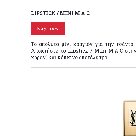
LIPSTICK / MINI M·A·C
Buy now
Το απόλυτο μίνι κραγιόν για την τσάντα 
Αποκτήστε το Lipstick / Mini M·A·C στη
κοραλί και κόκκινο αποτέλεσμα.