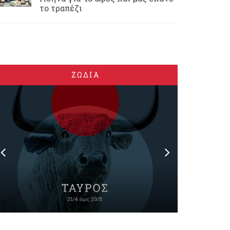
το τραπέζι
ΖΩΔΙΑ