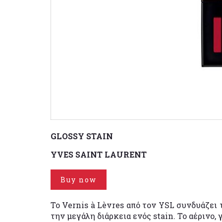
GLOSSY STAIN
YVES SAINT LAURENT
Buy now
Το Vernis à Lèvres από τον YSL συνδυάζει 
την μεγάλη διάρκεια ενός stain. Το αέρινο, 