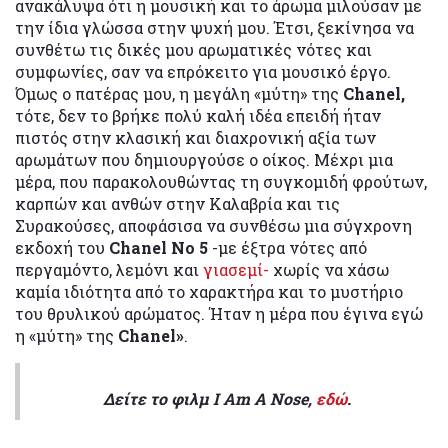
ανακάλυψα ότι η μουσική και το άρωμα μιλούσαν με
την ίδια γλώσσα στην ψυχή μου. Έτσι, ξεκίνησα να
συνθέτω τις δικές μου αρωματικές νότες και
συμφωνίες, σαν να επρόκειτο για μουσικό έργο.
Όμως ο πατέρας μου, η μεγάλη «μύτη» της
Chanel,
τότε, δεν το βρήκε πολύ καλή ιδέα επειδή ήταν
πιστός στην κλασική και διαχρονική αξία των
αρωμάτων που δημιουργούσε ο οίκος. Μέχρι μια
μέρα, που παρακολουθώντας τη συγκομιδή φρούτων,
καρπών και ανθών στην Καλαβρία και τις
Συρακούσες, αποφάσισα να συνθέσω μια σύγχρονη
εκδοχή του
Chanel No 5
-με έξτρα νότες από
περγαμόντο, λεμόνι και
γιασεμί-
χωρίς να χάσω
καμία ιδιότητα από το χαρακτήρα και το μυστήριο
του θρυλικού αρώματος. Ήταν η μέρα που έγινα εγώ
η «μύτη» της
Chanel»
.
Δείτε το φιλμ I Am A Nose,
εδώ
.