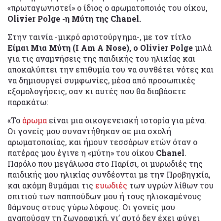
«πρωταγωνιστεί» ο ίδιος ο αρωματοποιός του οίκου,
Olivier Polge -η Μύτη της Chanel.
Στην ταινία -μικρό αριστούργημα-, με τον τίτλο
Είμαι Μια Μύτη (I Am A Nose), ο Olivier Polge
μιλά
για τις αναμνήσεις της παιδικής του ηλικίας και
αποκαλύπτει την επιθυμία του να συνθέτει νότες και
να δημιουργεί συμφωνίες, μέσα από προσωπικές
εξομολογήσεις, σαν κι αυτές που θα διαβάσετε
παρακάτω:
«Το
άρωμα
είναι μια οικογενειακή ιστορία για μένα.
Οι γονείς μου συναντήθηκαν σε μια σχολή
αρωματοποιίας, και ήμουν τεσσάρων ετών όταν ο
πατέρας μου έγινε η «μύτη» του οίκου
Chanel
.
Παρόλο που μεγάλωσα στο Παρίσι, οι μυρωδιές της
παιδικής μου ηλικίας συνδέονται με την Προβηγκία,
και ακόμη θυμάμαι τις
ευωδιές
των υγρών λίθων του
σπιτιού των παππούδων μου ή τους ηλιοκαμένους
θάμνους στους γύρω λόφους. Οι γονείς μου
αγαπούσαν τη ζωγραφική, γι’ αυτό δεν έχει φύγει