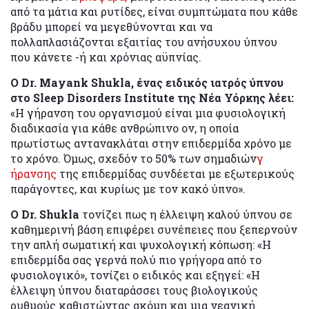
από τα μάτια και ρυτίδες, είναι συμπτώματα που κάθε
βράδυ μπορεί να μεγεθύνονται και να
πολλαπλασιάζονται εξαιτίας του ανήσυχου ύπνου
που κάνετε -ή και χρόνιας αϋπνίας.
Ο Dr. Mayank Shukla, ένας ειδικός ιατρός ύπνου
στο Sleep Disorders Institute της Νέα Υόρκης λέει:
«Η γήρανση του οργανισμού είναι μια φυσιολογική
διαδικασία για κάθε ανθρώπινο ον, η οποία
πρωτίστως αντανακλάται στην επιδερμίδα χρόνο με
το χρόνο. Όμως, σχεδόν το 50% των σημαδιών
γ
ήρανσης
της επιδερμίδας συνδέεται με εξωτερικούς
παράγοντες, και κυρίως με τον κακό ύπνο».
Ο Dr. Shukla
τονίζει πως η έλλειψη καλού ύπνου σε
καθημερινή βάση επιφέρει συνέπειες που ξεπερνούν
την απλή σωματική και ψυχολογική κόπωση: «Η
επιδερμίδα σας γερνά πολύ πιο γρήγορα από το
φυσιολογικό», τονίζει ο ειδικός και εξηγεί: «Η
έλλειψη ύπνου διαταράσσει τους βιολογικούς
ρυθμούς καθιστώντας ακόμη και μια νεανική