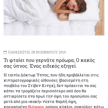
ΠΑΡΑΣΚΕΥΗ, 08 ΝΟΕΜΒΡΙΟΥ 2019
Τι φταίει που γερνάτε πρόωρα; Ο κακός
σας ύπνος. Ένας ειδικός εξηγεί.
Η ταινία Δόκτωρ Ύπνος, που ήδη προβάλλεται στις
κινηματογραφικές αίθουσες (βασισμένη στη
νουβέλα του Στίβεν Κινγκ), δεν πρόκειται να σας
κάνει να τρομάξετε περισσότερο από όσο θα
αντικρίσετε ένα πρωί την όψη του προσώπου σας
μετά από μια «κακή» νύχτα: θαμπή όψη,
κρεμασμένα
βλέφαρα,
μαύροι κύκλοι, σακούλες κάτω