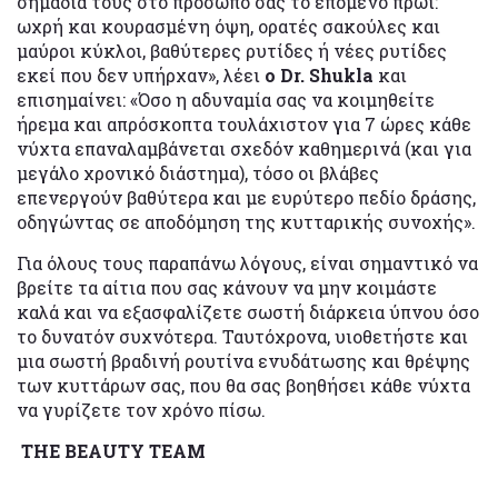
σημάδια τους στο πρόσωπό σας το επόμενο πρωί:
ωχρή και κουρασμένη όψη, ορατές σακούλες και
μαύροι κύκλοι, βαθύτερες ρυτίδες ή νέες ρυτίδες
εκεί που δεν υπήρχαν», λέει
ο Dr. Shukla
και
επισημαίνει: «Όσο η αδυναμία σας να κοιμηθείτε
ήρεμα και απρόσκοπτα τουλάχιστον για 7 ώρες κάθε
νύχτα επαναλαμβάνεται σχεδόν καθημερινά (και για
μεγάλο χρονικό διάστημα), τόσο οι βλάβες
επενεργούν βαθύτερα και με ευρύτερο πεδίο δράσης,
οδηγώντας σε αποδόμηση της κυτταρικής συνοχής».
Για όλους τους παραπάνω λόγους, είναι σημαντικό να
βρείτε τα αίτια που σας κάνουν να μην κοιμάστε
καλά και να εξασφαλίζετε σωστή διάρκεια ύπνου όσο
το δυνατόν συχνότερα. Ταυτόχρονα, υιοθετήστε και
μια σωστή βραδινή ρουτίνα ενυδάτωσης και θρέψης
των κυττάρων σας, που θα σας βοηθήσει κάθε νύχτα
να γυρίζετε τον χρόνο πίσω.
ΤΗΕ ΒΕΑUTY TEAM