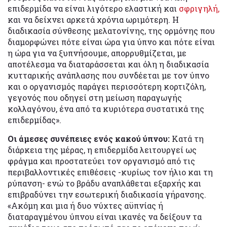
επιδερμίδα να είναι λιγότερο ελαστική και
σφριγηλή,
και να δείχνει αρκετά χρόνια ωριμότερη. Η
διαδικασία σύνθεσης μελατονίνης, της ορμόνης που
διαμορφώνει πότε είναι ώρα για ύπνο και πότε είναι
η ώρα για να ξυπνήσουμε, απορρυθμίζεται, με
αποτέλεσμα να διαταράσσεται και όλη η διαδικασία
κυτταρικής ανάπλασης που συνδέεται με τον ύπνο
και ο οργανισμός παράγει περισσότερη κορτιζόλη,
γεγονός που οδηγεί στη μείωση παραγωγής
κολλαγόνου, ένα από τα κυριότερα συστατικά της
επιδερμίδας».
Οι άμεσες συνέπειες ενός κακού ύπνου:
Κατά τη
διάρκεια της μέρας, η επιδερμίδα λειτουργεί ως
φράγμα και προστατεύει τον οργανισμό από τις
περιβαλλοντικές επιθέσεις -κυρίως τον ήλιο και τη
ρύπανση- ενώ το βράδυ αναπλάθεται εξαρχής και
επιβραδύνει την εσωτερική διαδικασία γήρανσης.
«Ακόμη και μια ή δυο νύχτες αϋπνίας ή
διαταραγμένου ύπνου είναι ικανές να δείξουν τα