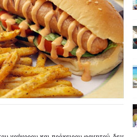
του γρήγορου και πρόχειρου φαγητού, δεν