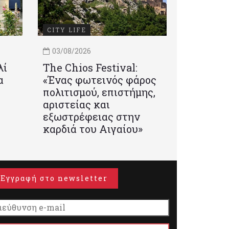
CITY LIFE
03/08/2026
λί
Τhe Chios Festival:
α
«Ένας φωτεινός φάρος
πολιτισμού, επιστήμης,
αριστείας και
εξωστρέφειας στην
καρδιά του Αιγαίου»
Εγγραφή στο newsletter