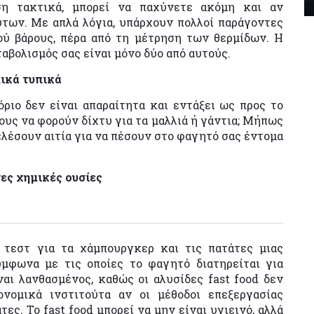
ση τακτικά, μπορεί να παχύνετε ακόμη και αν
των. Με απλά λόγια, υπάρχουν πολλοί παράγοντες
ύ βάρους, πέρα από τη μέτρηση των θερμίδων. Η
αβολισμός σας είναι μόνο δύο από αυτούς.
μικά τυπικά
ριο δεν είναι απαραίτητα και εντάξει ως προς το
υς να φορούν δίχτυ για τα μαλλιά ή γάντια; Μήπως
λέσουν αιτία για να πέσουν στο φαγητό σας έντομα
νες χημικές ουσίες
 τεστ για τα χάμπουργκερ και τις πατάτες μιας
ύμφωνα με τις οποίες το φαγητό διατηρείται για
ναι λανθασμένος, καθώς οι αλυσίδες fast food δεν
ονομικά ινστιτούτα αν οι μέθοδοι επεξεργασίας
ες. Το fast food μπορεί να μην είναι υγιεινό, αλλά