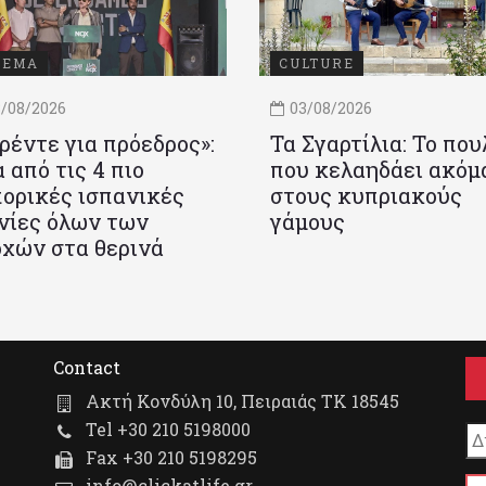
ΝΕΜΑ
CULTURE
/08/2026
03/08/2026
ρέντε για πρόεδρος»:
Τα Σγαρτίλια: Το που
 από τις 4 πιο
που κελαηδάει ακόμ
ορικές ισπανικές
στους κυπριακούς
νίες όλων των
γάμους
χών στα θερινά
Contact
Ακτή Κονδύλη 10, Πειραιάς ΤΚ 18545
Tel +30 210 5198000
Fax +30 210 5198295
info@clickatlife.gr