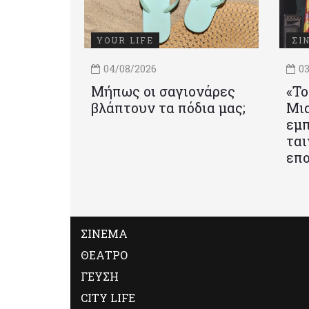
YOUR LIFE
ΣΙ
04/08/2026
03
Μήπως οι σαγιονάρες
«Το
βλάπτουν τα πόδια μας;
Mια
εμπ
ται
επο
ΣΙΝΕΜΑ
ΘΕΑΤΡΟ
ΓΕΥΣΗ
CITY LIFE