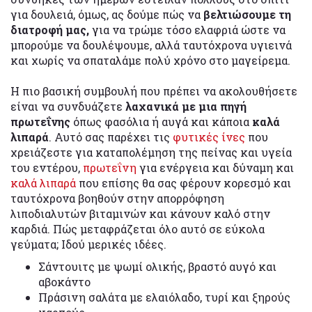
για δουλειά, όμως, ας δούμε πώς να
βελτιώσουμε τη
διατροφή μας,
για να τρώμε τόσο ελαφριά ώστε να
μπορούμε να δουλέψουμε, αλλά ταυτόχρονα υγιεινά
και χωρίς να σπαταλάμε πολύ χρόνο στο μαγείρεμα.
Η πιο βασική συμβουλή που πρέπει να ακολουθήσετε
είναι να συνδυάζετε
λαχανικά με μια πηγή
πρωτεΐνης
όπως φασόλια ή αυγά και κάποια
καλά
λιπαρά
. Αυτό σας παρέχει τις
φυτικές ίνες
που
χρειάζεστε για καταπολέμηση της πείνας και υγεία
του εντέρου,
πρωτεΐνη
για ενέργεια και δύναμη και
καλά λιπαρά
που επίσης θα σας φέρουν κορεσμό και
ταυτόχρονα βοηθούν στην απορρόφηση
λιποδιαλυτών βιταμινών και κάνουν καλό στην
καρδιά. Πώς μεταφράζεται όλο αυτό σε εύκολα
γεύματα; Ιδού μερικές ιδέες.
Σάντουιτς με ψωμί ολικής, βραστό αυγό και
αβοκάντο
Πράσινη σαλάτα με ελαιόλαδο, τυρί και ξηρούς