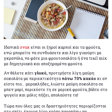
Ιδανικά
σνακ
είναι οι ξηροί καρποί και τα φρούτα,
ενώ μπορείτε να συνδυάσετε και λίγο γιαούρτι με
γκρανόλα, να φάτε μια φρουτοσαλάτα ή ένα trail mix
με δημητριακά και αποξηραμένα φρούτα.
Αν θέλετε κάτι
γλυκό,
προτιμήστε λίγη μαύρη
σοκολάτα με περιεκτικότητα
πάνω 70% κακάο
κι αν
είστε πιο… μερακλήδες, λιώστε μαύρη σοκολάτα σε
μπεν μαρί, περιχύστε τη σε μερικά φρούτα, βάλτε στο
ψυγείο και μόλις πήξει, απολαύστε τα!
Τώρα που όλες μας οι δραστηριότητες περιορίζονται
στο σπίτι, έχουμε λίγο χρόνο παραπάνω να