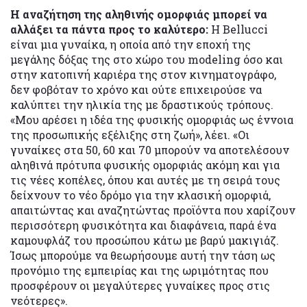
Η αναζήτηση της αληθινής ομορφιάς μπορεί να
αλλάξει τα πάντα προς το καλύτερο:
Η Bellucci
είναι μια γυναίκα, η οποία από την εποχή της
μεγάλης δόξας της στο χώρο του modeling όσο και
στην κατοπινή καριέρα της στον κινηματογράφο,
δεν φοβόταν το χρόνο και ούτε επιχειρούσε να
καλύπτει την ηλικία της με δραστικούς τρόπους.
«Μου αρέσει η ιδέα της φυσικής ομορφιάς ως έννοια
της προσωπικής εξέλιξης στη ζωή», λέει. «Οι
γυναίκες στα 50, 60 και 70 μπορούν να αποτελέσουν
αληθινά πρότυπα φυσικής ομορφιάς ακόμη και για
τις νέες κοπέλες, όπου και αυτές με τη σειρά τους
δείχνουν το νέο δρόμο για την κλασική ομορφιά,
απαιτώντας και αναζητώντας προϊόντα που χαρίζουν
περισσότερη φυσικότητα και διαφάνεια, παρά ένα
καμουφλάζ του προσώπου κάτω με βαρύ μακιγιάζ.
Ίσως μπορούμε να θεωρήσουμε αυτή την τάση ως
προνόμιο της εμπειρίας και της ωριμότητας που
προσφέρουν οι μεγαλύτερες γυναίκες προς στις
νεότερες».