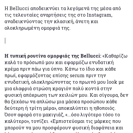
Η Bellucci αποδεικνύει τα λεγόμενά της μέσα από
τις τελευταίες αναρτήσεις της στο Instagram,
αναδεικνύοντας την κλασική, άνετη και
ολοκληρωμένη ομορφιά της.
Η τυπική ρουτίνα ομορφιάς της Bellucci:
«Καθαρίζω
καλά το πρόσωπό μου και εφαρμόζω ενυδατική
κρέμα πριν πάω για ύπνο. Κάνω το ίδιο και κάθε
πρωί, εφαρμόζοντας επίσης serum πριν την
ενυδατική, ολοκληρώνοντας το πρωινό μου look με
μια ελαφριά στρώση κραγιόν πολύ κοντά στην
φυσική απόχρωση των χειλιών μου. Και σίγουρα, δεν
θα ξεχάσω να απλώσω μια μάσκα προσώπου κάθε
δεύτερη ή τρίτη μέρα», αποκαλύπτει η ηθοποιός.
Όσον αφορά στο μακιγιάζ, «...όσο λιγότερο τόσο το
καλύτερο», τονίζει. «Εμπιστεύομαι τις μάρκες που
μπορούν να μου προσφέρουν φυσική διαφάνεια και