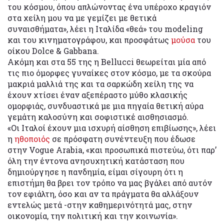
του κόσμου, όπου απλώνοντας ένα υπέροχο κραγιόν
στα χείλη μου να με γεμίζει με θετικά
συναισθήματα», λέει η Ιταλίδα «θεά» του modeling
και του κινηματογράφου, και προσφάτως
μούσα
του
οίκου Dolce & Gabbana.
Ακόμη και στα 55 της η Bellucci θεωρείται μία από
τις πιο όμορφες γυναίκες στον κόσμο, με τα σκούρα
μακριά μαλλιά της και τα σαρκώδη χείλη της να
έχουν χτίσει έναν αξεπέραστο μύθο κλασικής
ομορφιάς, συνδυαστικά με μια πηγαία θετική αύρα
γεμάτη καλοσύνη και σοφιστικέ αισθησιασμό.
«Οι Ιταλοί έχουν μια ισχυρή αίσθηση επιβίωσης», λέει
η
ηθοποιός
σε πρόσφατη συνέντευξη που έδωσε
στην Vogue Arabia, «και προσωπικά πιστεύω, ότι παρ’
όλη την έντονα ανησυχητική κατάσταση που
δημιούργησε η πανδημία, είμαι σίγουρη ότι η
επιστήμη θα βρει τον τρόπο να μας βγάλει από αυτόν
τον εφιάλτη, όσο και αν τα πράγματα θα αλλάξουν
εντελώς μετά -στην καθημερινότητά μας, στην
οικονομία, την πολιτική και την κοινωνία».