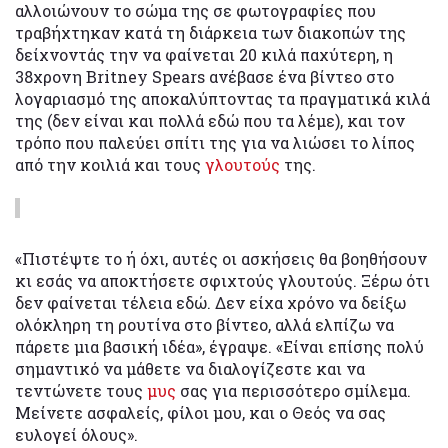
αλλοιώνουν το σώμα της σε φωτογραφίες που
τραβήχτηκαν κατά τη διάρκεια των διακοπών της
δείχνοντάς την να φαίνεται 20 κιλά παχύτερη, η
38χρονη Britney Spears ανέβασε ένα βίντεο στο
λογαριασμό της αποκαλύπτοντας τα πραγματικά κιλά
της (δεν είναι και πολλά εδώ που τα λέμε), και τον
τρόπο που παλεύει σπίτι της για να λιώσει το λίπος
από την κοιλιά και τους
γλουτούς
της.
«Πιστέψτε το ή όχι, αυτές οι ασκήσεις θα βοηθήσουν
κι εσάς να αποκτήσετε σφιχτούς γλουτούς. Ξέρω ότι
δεν φαίνεται τέλεια εδώ. Δεν είχα χρόνο να δείξω
ολόκληρη τη ρουτίνα στο βίντεο, αλλά ελπίζω να
πάρετε μια βασική ιδέα», έγραψε. «Είναι επίσης πολύ
σημαντικό να μάθετε να διαλογίζεστε και να
τεντώνετε τους
μυς
σας για περισσότερο σμίλεμα.
Μείνετε ασφαλείς, φίλοι μου, και ο Θεός να σας
ευλογεί όλους».