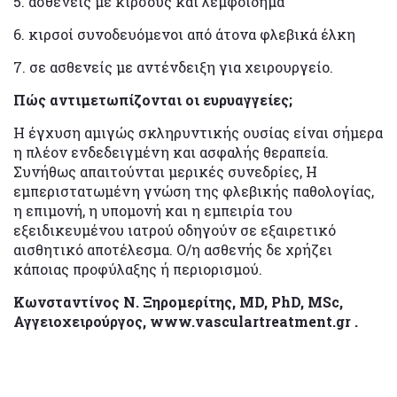
5. ασθενείς με κιρσούς και λεμφοίδημα
6. κιρσοί συνοδευόμενοι από άτονα φλεβικά έλκη
7. σε ασθενείς με αντένδειξη για χειρουργείο.
Πώς αντιμετωπίζονται οι ευρυαγγείες;
Η έγχυση αμιγώς σκληρυντικής ουσίας είναι σήμερα
η πλέον ενδεδειγμένη και ασφαλής θεραπεία.
Συνήθως απαιτούνται μερικές συνεδρίες, Η
εμπεριστατωμένη γνώση της φλεβικής παθολογίας,
η επιμονή, η υπομονή και η εμπειρία του
εξειδικευμένου ιατρού οδηγούν σε εξαιρετικό
αισθητικό αποτέλεσμα. Ο/η ασθενής δε χρήζει
κάποιας προφύλαξης ή περιορισμού.
Κωνσταντίνος Ν. Ξηρομερίτης, MD, PhD, MSc,
Αγγειοχειρούργος, www.vasculartreatment.gr .