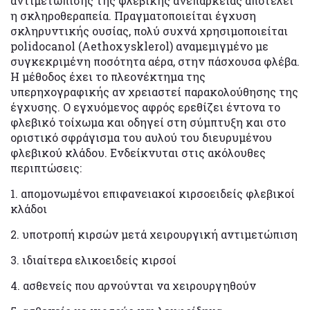
αντιμετώπισης της φλεβικής ανεπάρκειας αποτελεί
η σκληροθεραπεία. Πραγματοποιείται έγχυση
σκληρυντικής ουσίας, πολύ συχνά χρησιμοποιείται
polidocanol (Aethoxysklerol) αναμεμιγμένο με
συγκεκριμένη ποσότητα αέρα, στην πάσχουσα φλέβα.
Η μέθοδος έχει το πλεονέκτημα της
υπερηχογραφικής αν χρειαστεί παρακολούθησης της
έγχυσης. Ο εγχυόμενος αφρός ερεθίζει έντονα το
φλεβικό τοίχωμα και οδηγεί στη σύμπτυξη και στο
οριστικό σφράγισμα του αυλού του διευρυμένου
φλεβικού κλάδου. Ενδείκνυται στις ακόλουθες
περιπτώσεις:
1. απομονωμένοι επιφανειακοί κιρσοειδείς φλεβικοί
κλάδοι
2. υποτροπή κιρσών μετά χειρουργική αντιμετώπιση
3. ιδιαίτερα ελικοειδείς κιρσοί
4. ασθενείς που αρνούνται να χειρουργηθούν