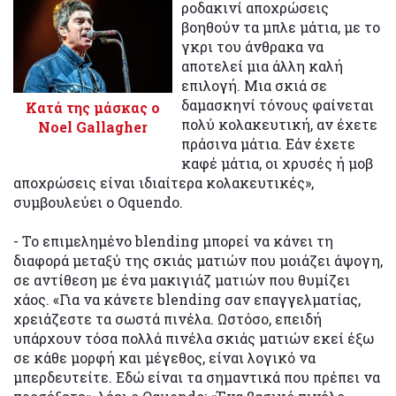
ροδακινί αποχρώσεις
βοηθούν τα μπλε μάτια, με το
γκρι του άνθρακα να
αποτελεί μια άλλη καλή
επιλογή. Μια σκιά σε
δαμασκηνί τόνους φαίνεται
Κατά της μάσκας ο
πολύ κολακευτική, αν έχετε
Noel Gallagher
πράσινα μάτια. Εάν έχετε
καφέ μάτια, οι χρυσές ή μοβ
αποχρώσεις είναι ιδιαίτερα κολακευτικές»,
συμβουλεύει ο Oquendo.
- Το επιμελημένο blending μπορεί να κάνει τη
διαφορά μεταξύ της σκιάς ματιών που μοιάζει άψογη,
σε αντίθεση με ένα μακιγιάζ ματιών που θυμίζει
χάος. «Για να κάνετε blending σαν επαγγελματίας,
χρειάζεστε τα σωστά πινέλα. Ωστόσο, επειδή
υπάρχουν τόσα πολλά πινέλα σκιάς ματιών εκεί έξω
σε κάθε μορφή και μέγεθος, είναι λογικό να
μπερδευτείτε. Εδώ είναι τα σημαντικά που πρέπει να