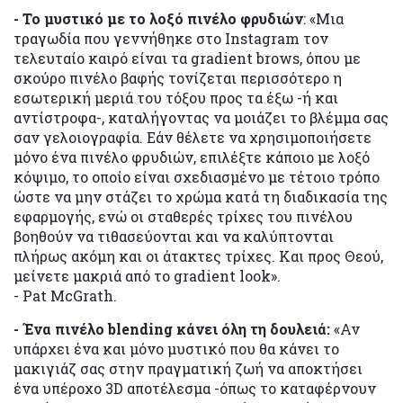
- Το μυστικό με το λοξό πινέλο φρυδιών
: «Μια
τραγωδία που γεννήθηκε στο Instagram τον
τελευταίο καιρό είναι τα gradient brows, όπου με
σκούρο πινέλο βαφής τονίζεται περισσότερο η
εσωτερική μεριά του τόξου προς τα έξω -ή και
αντίστροφα-, καταλήγοντας να μοιάζει το βλέμμα σας
σαν γελοιογραφία. Εάν θέλετε να χρησιμοποιήσετε
μόνο ένα πινέλο φρυδιών, επιλέξτε κάποιο με λοξό
κόψιμο, το οποίο είναι σχεδιασμένο με τέτοιο τρόπο
ώστε να μην στάζει το χρώμα κατά τη διαδικασία της
εφαρμογής, ενώ οι σταθερές τρίχες του πινέλου
βοηθούν να τιθασεύονται και να καλύπτονται
πλήρως ακόμη και οι άτακτες τρίχες. Και προς Θεού,
μείνετε μακριά από το gradient look».
- Pat McGrath.
- Ένα πινέλο blending κάνει όλη τη δουλειά:
«Αν
υπάρχει ένα και μόνο μυστικό που θα κάνει το
μακιγιάζ σας στην πραγματική ζωή να αποκτήσει
ένα υπέροχο 3D αποτέλεσμα -όπως το καταφέρνουν