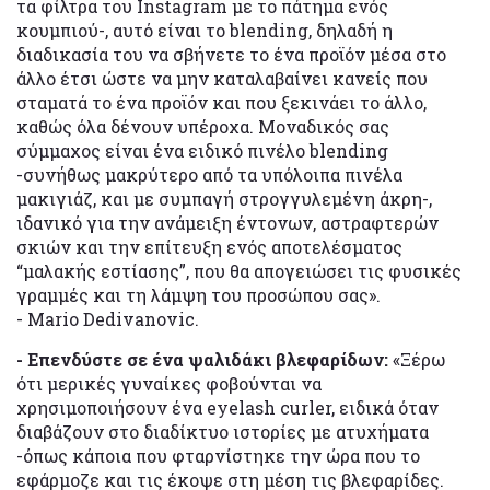
τα φίλτρα του Instagram με το πάτημα ενός
κουμπιού-, αυτό είναι το blending, δηλαδή η
διαδικασία του να σβήνετε το ένα προϊόν μέσα στο
άλλο έτσι ώστε να μην καταλαβαίνει κανείς που
σταματά το ένα προϊόν και που ξεκινάει το άλλο,
καθώς όλα δένουν υπέροχα. Μοναδικός σας
σύμμαχος είναι ένα ειδικό πινέλο blending
-συνήθως μακρύτερο από τα υπόλοιπα πινέλα
μακιγιάζ, και με συμπαγή στρογγυλεμένη άκρη-,
ιδανικό για την ανάμειξη έντονων, αστραφτερών
σκιών και την επίτευξη ενός αποτελέσματος
“μαλακής εστίασης”, που θα απογειώσει τις φυσικές
γραμμές και τη λάμψη του προσώπου σας».
- Mario Dedivanovic.
- Επενδύστε σε ένα ψαλιδάκι βλεφαρίδων:
«Ξέρω
ότι μερικές γυναίκες φοβούνται να
χρησιμοποιήσουν ένα eyelash curler, ειδικά όταν
διαβάζουν στο διαδίκτυο ιστορίες με ατυχήματα
-όπως κάποια που φταρνίστηκε την ώρα που το
εφάρμοζε και τις έκοψε στη μέση τις βλεφαρίδες.