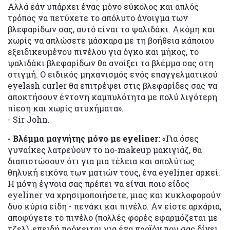
Αλλά εάν υπάρχει ένας μόνο εύκολος και απλός
τρόπος να πετύχετε το απόλυτο άνοιγμα των
βλεφαρίδων σας, αυτό είναι το ψαλιδάκι. Ακόμη και
χωρίς να απλώσετε μάσκαρα με τη βοήθεια κάποιου
εξειδικευμένου πινέλου για όγκο και μήκος, το
ψαλιδάκι βλεφαρίδων θα ανοίξει το βλέμμα σας στη
στιγμή. Ο ειδικός μηχανισμός ενός επαγγελματικού
eyelash curler θα επιτρέψει στις βλεφαρίδες σας να
αποκτήσουν έντονη καμπυλότητα με πολύ λιγότερη
πίεση και χωρίς ατυχήματα».
- Sir John.
- Βλέμμα μαγνήτης μόνο με eyeliner:
«Για όσες
γυναίκες λατρεύουν το no-makeup μακιγιάζ, θα
διαπιστώσουν ότι για μια τέλεια και απολύτως
θηλυκή εικόνα των ματιών τους, ένα eyeliner αρκεί.
Η μόνη έγνοια σας πρέπει να είναι ποιο είδος
eyeliner να χρησιμοποιήσετε, μιας και κυκλοφορούν
δυο κύρια είδη - πενάκι και πινέλο. Αν είστε αρχάρια,
αποφύγετε το πινέλο (πολλές φορές εφαρμόζεται με
τζελ), επειδή πρόκειται για ένα προϊόν που σας δίνει