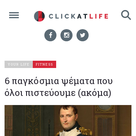
YOUR LIFE
FITNESS
6 παγκόσμια ψέματα που
όλοι πιστεύουμε (ακόμα)