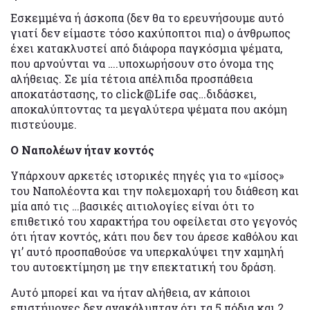
Εσκεμμένα ή άσκοπα (δεν θα το ερευνήσουμε αυτό
γιατί δεν είμαστε τόσο καχύποπτοι πια) ο άνθρωπος
έχει κατακλυστεί από διάφορα παγκόσμια ψέματα,
που αρνούνται να ….υποχωρήσουν στο όνομα της
αλήθειας. Σε μία τέτοια απέλπιδα προσπάθεια
αποκατάστασης, το click@Life σας…διδάσκει,
αποκαλύπτοντας τα μεγαλύτερα ψέματα που ακόμη
πιστεύουμε.
Ο Ναπολέων ήταν κοντός
Υπάρχουν αρκετές ιστορικές πηγές για το «μίσος»
του Ναπολέοντα και την πολεμοχαρή του διάθεση και
μία από τις …βασικές αιτιολογίες είναι ότι το
επιθετικό του χαρακτήρα του οφείλεται στο γεγονός
ότι ήταν κοντός, κάτι που δεν του άρεσε καθόλου και
γι’ αυτό προσπαθούσε να υπερκαλύψει την χαμηλή
του αυτοεκτίμηση με την επεκτατική του δράση.
Αυτό μπορεί και να ήταν αλήθεια, αν κάποιοι
επιστήμονες δεν ανακάλυπταν ότι τα 5 πόδια και 2