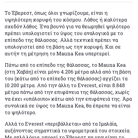
To Έβερεστ, όπως όλοι γνωρίζουμε, είναι η
υψηλότερη κορυφή του κόσμου. Λάθος ή καλύτερα
σχεδόν λάθος. Ένα βουνό για να θεωρηθεί ψηλότερο
πρέπει υπολογιστεί το ύψος του αναλογικά με το
επίπεδο της θάλασσας. Αλλά τεχνικά πρέπει να
υπολογιστεί από τη βάση ως την κορυφή. Και σε
αυτήν τη μέτρηση το Mauna Kea υπερτερεί.
Πάνω από το επίπεδο της θάλασσας, το Mauna Kea
(στη Χαβάη) είναι μόνο 4.206 μέτρα αλλά από τη βάση
του (κάτω από το επίπεδο της θάλασσας) αγγίζει τα
10.200 μέτρα. Από την άλλη το Everest, είναι 8.848
μέτρα πάνω από την επιφάνεια της θάλασσας, χωρίς
να έχει «υπόλοιπο» κάτω από την επιφάνειά της. Άρα
συνολικά σε ύψος το Mauna Kea, θα έπρεπε να είναι
το ψηλότερο.
Αλλά το Everest «περιβάλλεται» από τα Ιμαλάϊα,
αυξάνοντας σημαντικά τα υψομετρικά του στοιχεία.
Με απλά λόγια, μπορεί το Έβερεστ να μην είναι το