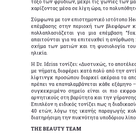
τόξο των φρυδιών, μέχρι τις γωνίες των μα
χαρίζοντας μέσα σε λίγη ώρα, το πολυπόθητ
Σύμφωνα με τον επιστημονικό ιστότοπο Heal
επέμβασης στην περιοχή των βλεφάρων κυμ
πολλαπλασιάζεται για μια επέμβαση “f
απαιτούνται για να επιτευχθεί η ανόρθωση 
σχήμα των ματιών και τη φυσιολογία του
ηλικία.
Η Dr. Idriss τονίζει: «Δυστυχώς, το αποτέ
με νήματα, διαφέρει κατά πολύ από την αντ
λίφτινγκ προσώπου διαρκεί ακέραια τα αποτ
πρέπει να επαναλαμβάνεται κάθε εξάμηνο –π
συγκεκριμένο σημείο είναι οι πιο εκφρα
αρνητικούς στη βαρύτητα και την γήρανσης
Επιπλέον η ειδικός τονίζει πως η διαδικασ
40 ετών, λόγω της ικανής παραγωγής κολ
διατηρήσιμη την πυκνότητα υποδόριου λίπ
THE BEAUTY TEAM