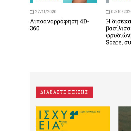
27/11/2020
02/10/202
Λιποαναρρόφηση 4D-
Η δισεκ
360
βασίλισ
φρυδιών,
Soare, σ
ΔΙΑΒΑΣΤΕ ΕΠΙΣΗΣ