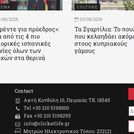
ΝΕΜΑ
CULTURE
/08/2026
03/08/2026
ρέντε για πρόεδρος»:
Τα Σγαρτίλια: Το που
 από τις 4 πιο
που κελαηδάει ακόμ
ορικές ισπανικές
στους κυπριακούς
νίες όλων των
γάμους
χών στα θερινά
Contact
Ακτή Κονδύλη 10, Πειραιάς ΤΚ 18545
Tel +30 210 5198000
Fax +30 210 5198295
info@clickatlife.gr
Μητρώο Ηλεκτρονικού Τύπου: 232121