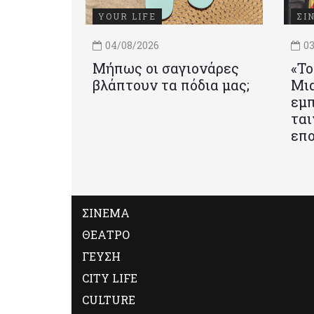
YOUR LIFE
ΣΙ
04/08/2026
03
Μήπως οι σαγιονάρες
«Το
βλάπτουν τα πόδια μας;
Mια
εμπ
ται
επο
ΣΙΝΕΜΑ
ΘΕΑΤΡΟ
ΓΕΥΣΗ
CITY LIFE
CULTURE