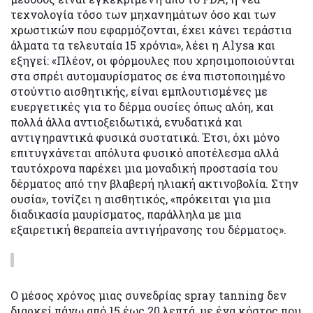
τεχνολογία τόσο των μηχανημάτων όσο και των
χρωστικών που εφαρμόζονται, έχει κάνει τεράστια
άλματα τα τελευταία 15 χρόνια», λέει η Alysa και
εξηγεί: «Πλέον, οι φόρμουλες που χρησιμοποιούνται
στα σπρέι αυτομαυρίσματος σε ένα πιστοποιημένο
στούντιο αισθητικής, είναι εμπλουτισμένες με
ευεργετικές για το δέρμα ουσίες όπως αλόη, και
πολλά άλλα αντιοξειδωτικά, ενυδατικά και
αντιγηραντικά φυσικά συστατικά. Έτσι, όχι μόνο
επιτυγχάνεται απόλυτα φυσικό αποτέλεσμα αλλά
ταυτόχρονα παρέχει μια μοναδική προστασία του
δέρματος από την βλαβερή ηλιακή ακτινοβολία. Στην
ουσία», τονίζει η αισθητικός, «πρόκειται για μια
διαδικασία μαυρίσματος, παράλληλα με μια
εξαιρετική θεραπεία αντιγήρανσης του δέρματος».
Ο μέσος χρόνος μιας συνεδρίας spray tanning δεν
διαρκεί πάνω από 15 έως 20 λεπτά, με ένα κόστος που