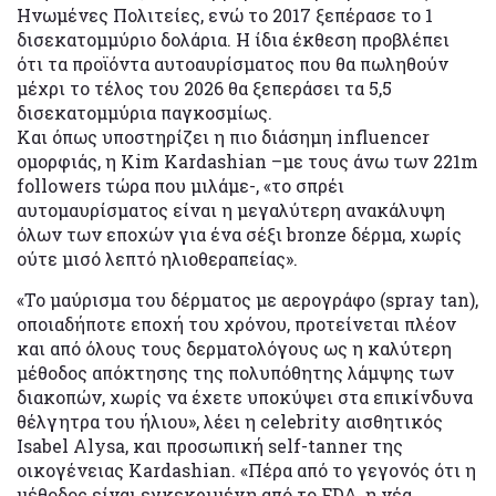
Ηνωμένες Πολιτείες, ενώ το 2017 ξεπέρασε το 1
δισεκατομμύριο δολάρια. Η ίδια έκθεση προβλέπει
ότι τα προϊόντα αυτοαυρίσματος που θα πωληθούν
μέχρι το τέλος του 2026 θα ξεπεράσει τα 5,5
δισεκατομμύρια παγκοσμίως.
Και όπως υποστηρίζει η πιο διάσημη influencer
ομορφιάς, η Kim Kardashian –με τους άνω των 221m
followers τώρα που μιλάμε-, «το σπρέι
αυτομαυρίσματος είναι η μεγαλύτερη ανακάλυψη
όλων των εποχών για ένα σέξι bronze δέρμα, χωρίς
ούτε μισό λεπτό ηλιοθεραπείας».
«To μαύρισμα του δέρματος με αερογράφο (spray tan),
οποιαδήποτε εποχή του χρόνου, προτείνεται πλέον
και από όλους τους δερματολόγους ως η καλύτερη
μέθοδος απόκτησης της πολυπόθητης λάμψης των
διακοπών, χωρίς να έχετε υποκύψει στα επικίνδυνα
θέλγητρα του ήλιου», λέει η celebrity αισθητικός
Isabel Alysa, και προσωπική self-tanner της
οικογένειας Kardashian. «Πέρα από το γεγονός ότι η
μέθοδος είναι εγκεκριμένη από το FDA, η νέα