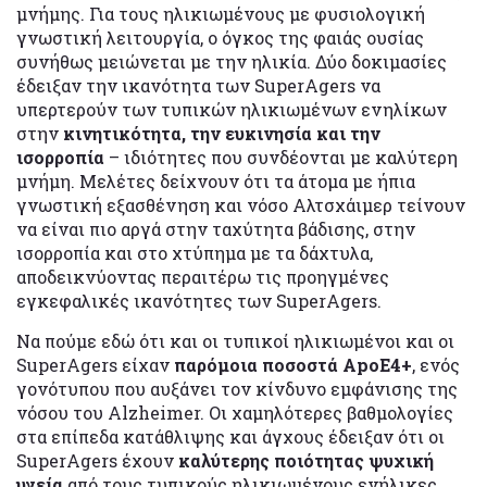
μνήμης. Για τους ηλικιωμένους με φυσιολογική
γνωστική λειτουργία, ο όγκος της φαιάς ουσίας
συνήθως μειώνεται με την ηλικία. Δύο δοκιμασίες
έδειξαν την ικανότητα των SuperAgers να
υπερτερούν των τυπικών ηλικιωμένων ενηλίκων
στην
κινητικότητα, την ευκινησία και την
ισορροπία
– ιδιότητες που συνδέονται με καλύτερη
μνήμη. Μελέτες δείχνουν ότι τα άτομα με ήπια
γνωστική εξασθένηση και νόσο Αλτσχάιμερ τείνουν
να είναι πιο αργά στην ταχύτητα βάδισης, στην
ισορροπία και στο χτύπημα με τα δάχτυλα,
αποδεικνύοντας περαιτέρω τις προηγμένες
εγκεφαλικές ικανότητες των SuperAgers.
Να πούμε εδώ ότι και οι τυπικοί ηλικιωμένοι και οι
SuperAgers είχαν
παρόμοια ποσοστά ApoE4+
, ενός
γονότυπου που αυξάνει τον κίνδυνο εμφάνισης της
νόσου του Alzheimer. Οι χαμηλότερες βαθμολογίες
στα επίπεδα κατάθλιψης και άγχους έδειξαν ότι οι
SuperAgers έχουν
καλύτερης ποιότητας ψυχική
υγεία
από τους τυπικούς ηλικιωμένους ενήλικες.