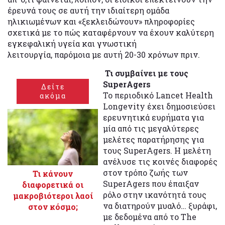
έρευνά τους σε αυτή την ιδιαίτερη ομάδα
ηλικιωμένων και «ξεκλειδώνουν» πληροφορίες
σχετικά με το πώς καταφέρνουν να έχουν καλύτερη
εγκεφαλική υγεία και γνωστική
λειτουργία, παρόμοια με αυτή 20-30 χρόνων πριν.
Τι συμβαίνει με τους
SuperAgers
Δείτε
Το περιοδικό Lancet Health
ακόμα
Longevity έχει δημοσιεύσει
ερευνητικά ευρήματα για
μία από τις μεγαλύτερες
μελέτες παρατήρησης για
τους SuperAgers. Η μελέτη
ανέλυσε τις κοινές διαφορές
στον τρόπο ζωής των
Τι κάνουν
SuperAgers που έπαιξαν
διαφορετικά οι
ρόλο στην ικανότητά τους
μακροβιότεροι λαοί
να διατηρούν μυαλό… ξυράφι,
στον κόσμο;
με δεδομένα από το The