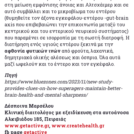
στη μείωση εμφάνισης άνοιας και Αλτσχάιμερ και σε
αυτό συμβάλλει και το μικροβίωμα του εντέρου
(θυμηθείτε τον άξονα εγκεφάλου-εντέρου -gut-brain
axis που επιβεβαιώνει την επικοινωνία μεταξύ του
κεντρικού και του εντερικού νευρικού συστήματος)
που παραμένει σε ισορροπία με τη σωστή διατροφή. Η
διατήρηση ενός υγιούς εντέρου ξεκινά με την
αφθονία φυτικών ινών
από φρούτα, λαχανικά,
δημητριακά ολικής αλέσεως και όσπρια. Όλα αυτά
μαζί ωφελούν και το έντερο και τον εγκέφαλο.
Πηγή
https://www.bluezones.com/2023/11/new-study-
provides-clues-on-how-superagers-maintain-better-
brain-health-and-mental-sharpness/
Δέσποινα Μαρσέλου
Κλινική διαιτολόγος με εξειδίκευση στα αυτοάνοσα
Αλκιβιάδου 185, Πειραιάς
www.getactive.gr
,
www.createhealth.gr
fb page
getactive