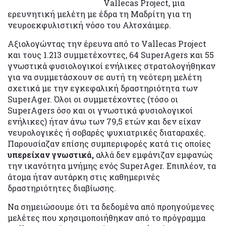
Vallecas Project, μια
ερευνητική μελέτη με έδρα τη Μαδρίτη για τη
νευροεκφυλιστική νόσο του Αλτσχάιμερ.
Αξιολογώντας την έρευνα από το Vallecas Project
και τους 1.213 συμμετέχοντες, 64 SuperAgers και 55
γνωστικά φυσιολογικοί ενήλικες στρατολογήθηκαν
για να συμμετάσχουν σε αυτή τη νεότερη μελέτη
σχετικά με την εγκεφαλική δραστηριότητα των
SuperAger. Όλοι οι συμμετέχοντες (τόσο οι
SuperAgers όσο και οι γνωστικά φυσιολογικοί
ενήλικες) ήταν άνω των 79,5 ετών και δεν είχαν
νευρολογικές ή σοβαρές ψυχιατρικές διαταραχές.
Παρουσίαζαν επίσης συμπεριφορές κατά τις οποίες
υπερείχαν γνωστικά,
αλλά δεν εμφάνιζαν εμφανώς
την ικανότητα μνήμης ενός SuperAger. Επιπλέον, τα
άτομα ήταν αυτάρκη στις καθημερινές
δραστηριότητες διαβίωσης.
Να σημειώσουμε ότι τα δεδομένα από προηγούμενες
μελέτες που χρησιμοποιήθηκαν από το πρόγραμμα