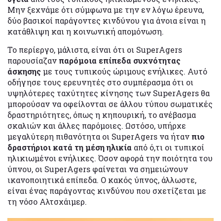
Μην ξεχνάμε ότι σύμφωνα με την εν λόγω έρευνα,
δύο βασικοί παράγοντες κινδύνου για άνοια είναι η
κατάθλιψη και η κοινωνική απομόνωση.
Το περίεργο, μάλιστα, είναι ότι οι SuperAgers
παρουσίαζαν
παρόμοια επίπεδα συχνότητας
άσκησης
με τους τυπικούς ώριμους ενήλικες. Αυτό
οδήγησε τους ερευνητές στο συμπέρασμα ότι οι
υψηλότερες ταχύτητες κίνησης των SuperAgers θα
μπορούσαν να οφείλονται σε άλλου τύπου σωματικές
δραστηριότητες, όπως η κηπουρική, το ανέβασμα
σκαλιών και άλλες παρόμοιες. Ωστόσο, υπήρχε
μεγαλύτερη πιθανότητα οι SuperAgers να ήταν
πιο
δραστήριοι κατά τη μέση ηλικία
από ό,τι οι τυπικοί
ηλικιωμένοι ενήλικες. Όσον αφορά την ποιότητα του
ύπνου, οι SuperAgers φαίνεται να σημειώνουν
ικανοποιητικά επίπεδα. Ο κακός ύπνος, άλλωστε,
είναι ένας παράγοντας κινδύνου που σχετίζεται με
τη νόσο Αλτσχάιμερ.