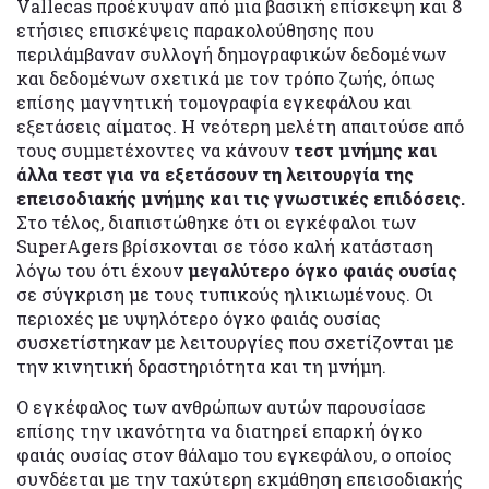
Vallecas προέκυψαν από μια βασική επίσκεψη και 8
ετήσιες επισκέψεις παρακολούθησης που
περιλάμβαναν συλλογή δημογραφικών δεδομένων
και δεδομένων σχετικά με τον τρόπο ζωής, όπως
επίσης μαγνητική τομογραφία εγκεφάλου και
εξετάσεις αίματος. Η νεότερη μελέτη απαιτούσε από
τους συμμετέχοντες να κάνουν
τεστ μνήμης και
άλλα τεστ για να εξετάσουν τη λειτουργία της
επεισοδιακής μνήμης και τις γνωστικές επιδόσεις.
Στο τέλος, διαπιστώθηκε ότι οι εγκέφαλοι των
SuperAgers βρίσκονται σε τόσο καλή κατάσταση
λόγω του ότι έχουν
μεγαλύτερο όγκο φαιάς ουσίας
σε σύγκριση με τους τυπικούς ηλικιωμένους. Οι
περιοχές με υψηλότερο όγκο φαιάς ουσίας
συσχετίστηκαν με λειτουργίες που σχετίζονται με
την κινητική δραστηριότητα και τη μνήμη.
Ο εγκέφαλος των ανθρώπων αυτών παρουσίασε
επίσης την ικανότητα να διατηρεί επαρκή όγκο
φαιάς ουσίας στον θάλαμο του εγκεφάλου, ο οποίος
συνδέεται με την ταχύτερη εκμάθηση επεισοδιακής