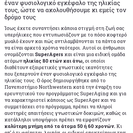
έναν φυσιολογικό εγκέφαλο της ηλικίας
τους, ώστε να ακολουθήσουμε κι εμείς τον
δρόμο τους
Ίσως έχετε συναντήσει κάποια στιγμή στη ζωή σας
υπερήλικες που εντυπωσιάζουν με το πόσο κοφτερό
μυαλό έχουν και πώς αντιλαμβάνονται τα πάντα σαν
να είναι αρκετά χρόνια νεότεροι. Αυτοί οι άνθρωποι
ονομάζονται
SuperAgers
και είναι μια ειδική ομάδα
ατόμων
ηλικίας 80 ετών και άνω,
οι οποίοι
διαθέτουν εξαιρετικές γνωστικές ικανότητες
που ξεπερνούν έναν φυσιολογικό εγκέφαλο της
ηλικίας τους. Ο όρος δημιουργήθηκε από το
Πανεπιστήμιο Northwestern κατά την έναρξη του
ερευνητικού του προγράμματος SuperAging και για
να χαρακτηριστεί κάποιος ως SuperAger και να
συμμετάσχει στο πρόγραμμα, πρέπει να πληροί
αυστηρές απαιτήσεις γνωστικών δοκιμών, καθώς οι
κατάλληλοι υποψήφιοι πρέπει να εμφανίζουν
καλύτερη μνήμη από τα άτομα 50 ή 60 χρονών.
Κι
απ’ ό,τι φαίνεται, λοιπόν, οι ειδικοί επεκτείνουν την