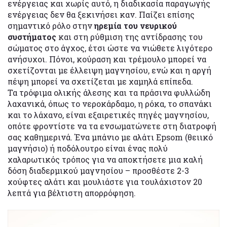
ενέργειας και χωρίς αυτό, η διαδικασία παραγωγής
ενέργειας δεν θα ξεκινήσει καν. Παίζει επίσης
σημαντικό ρόλο στην
ηρεμία του νευρικού
συστήματος
και στη ρύθμιση της αντίδρασης του
σώματος στο άγχος, έτσι ώστε να νιώθετε λιγότερο
ανήσυχοι. Πόνοι, κούραση και τρέμουλο μπορεί να
σχετίζονται με έλλειψη μαγνησίου, ενώ και η αργή
πέψη μπορεί να σχετίζεται με χαμηλά επίπεδα.
Τα τρόφιμα ολικής άλεσης και τα πράσινα φυλλώδη
λαχανικά, όπως το νεροκάρδαμο, η ρόκα, το σπανάκι
και το λάχανο, είναι εξαιρετικές πηγές μαγνησίου,
οπότε φροντίστε να τα ενσωματώνετε στη διατροφή
σας καθημερινά. Ένα μπάνιο με αλάτι Epsom (θειικό
μαγνήσιο) ή ποδόλουτρο είναι ένας πολύ
χαλαρωτικός τρόπος για να αποκτήσετε μια καλή
δόση διαδερμικού μαγνησίου – προσθέστε 2-3
χούφτες αλάτι και μουλιάστε για τουλάχιστον 20
λεπτά για βέλτιστη απορρόφηση.