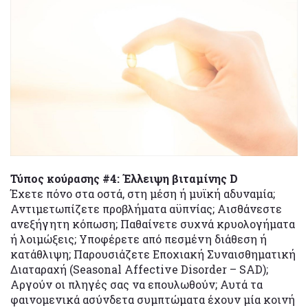
Τύπος κούρασης #4: Έλλειψη βιταμίνης D
Έχετε πόνο στα οστά, στη μέση ή μυϊκή αδυναμία;
Αντιμετωπίζετε προβλήματα αϋπνίας; Αισθάνεστε
ανεξήγητη κόπωση; Παθαίνετε συχνά κρυολογήματα
ή λοιμώξεις; Υποφέρετε από πεσμένη διάθεση ή
κατάθλιψη; Παρουσιάζετε Εποχιακή Συναισθηματική
Διαταραχή (Seasonal Affective Disorder – SAD);
Αργούν οι πληγές σας να επουλωθούν; Αυτά τα
φαινομενικά ασύνδετα συμπτώματα έχουν μία κοινή