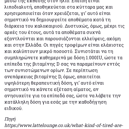
μέσω της έκθεσης στον ήλιο. Επειδή είναι
λιποδιαλυτή, αποθηκεύεται στα κύτταρα μας και
χρησιμοποιείται όταν χρειάζεται, γι’ αυτό είναι
σημαντικό να δημιουργείτε αποθέματα κατά τη
διάρκεια του καλοκαιριού. Δυστυχώς, όμως, μέχρι τις
αρχές του έτους, αυτά τα αποθέματα συχνά
εξαντλούνται και παρουσιάζονται ελλείψεις, ακόμη
και στην Ελλάδα. Οι πηγές τροφίμων είναι ελάχιστες
και καλύπτουν μικρό ποσοστό. Συνιστάται να τη
συμπληρώνετε καθημερινά με δόση 1.000IU, ώστε τα
επίπεδα της βιταμίνης D σας να παραμείνουν εντός
των συνιστώμενων ορίων. Σε περίπτωση
ανεπάρκειας βιταμίνης D, όμως, απαιτείται
υψηλότερη θεραπευτική δόση, γι’ αυτό είναι
σημαντικό να κάνετε εξέταση αίματος, αν
ανησυχείτε για τα επίπεδά σας, ώστε να λάβετε την
κατάλληλη δόση για εσάς με την καθοδήγηση
ειδικού.
Πηγή
https://www.lattelounge.co.uk/what-kind-of-tired-are-