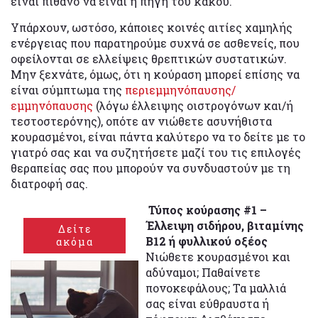
είναι πιθανό να είναι η πηγή του κακού.
Υπάρχουν, ωστόσο, κάποιες κοινές αιτίες χαμηλής
ενέργειας που παρατηρούμε συχνά σε ασθενείς, που
οφείλονται σε ελλείψεις θρεπτικών συστατικών.
Μην ξεχνάτε, όμως, ότι η κούραση μπορεί επίσης να
είναι σύμπτωμα της
περιεμμηνόπαυσης/
εμμηνόπαυσης
(λόγω έλλειψης οιστρογόνων και/ή
τεστοστερόνης), οπότε αν νιώθετε ασυνήθιστα
κουρασμένοι, είναι πάντα καλύτερο να το δείτε με το
γιατρό σας και να συζητήσετε μαζί του τις επιλογές
θεραπείας σας που μπορούν να συνδυαστούν με τη
διατροφή σας.
Τύπος κούρασης #1 –
Έλλειψη σιδήρου, βιταμίνης
Δείτε
B12 ή φυλλικού οξέος
ακόμα
Νιώθετε κουρασμένοι και
αδύναμοι; Παθαίνετε
πονοκεφάλους; Τα μαλλιά
σας είναι εύθραυστα ή