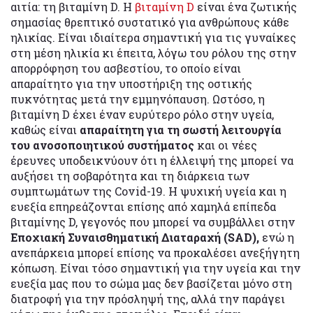
αιτία: τη βιταμίνη D. Η
βιταμίνη D
είναι ένα ζωτικής
σημασίας θρεπτικό συστατικό για ανθρώπους κάθε
ηλικίας. Είναι ιδιαίτερα σημαντική για τις γυναίκες
στη μέση ηλικία κι έπειτα, λόγω του ρόλου της στην
απορρόφηση του ασβεστίου, το οποίο είναι
απαραίτητο για την υποστήριξη της οστικής
πυκνότητας μετά την εμμηνόπαυση. Ωστόσο, η
βιταμίνη D έχει έναν ευρύτερο ρόλο στην υγεία,
καθώς είναι
απαραίτητη για τη σωστή λειτουργία
του ανοσοποιητικού συστήματος
και οι νέες
έρευνες υποδεικνύουν ότι η έλλειψή της μπορεί να
αυξήσει τη σοβαρότητα και τη διάρκεια των
συμπτωμάτων της Covid-19. Η ψυχική υγεία και η
ευεξία επηρεάζονται επίσης από χαμηλά επίπεδα
βιταμίνης D, γεγονός που μπορεί να συμβάλλει στην
Εποχιακή Συναισθηματική Διαταραχή (SAD),
ενώ η
ανεπάρκεια μπορεί επίσης να προκαλέσει ανεξήγητη
κόπωση. Είναι τόσο σημαντική για την υγεία και την
ευεξία μας που το σώμα μας δεν βασίζεται μόνο στη
διατροφή για την πρόσληψή της, αλλά την παράγει