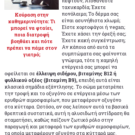
πέφτουν; Αισθάνεστε
ταχυκαρδία; Έχετε
πονόλαιμο; Το δέρμα σας
Κούραση στην
είναι ασυνήθιστα χλωμό;
καθημερινότητα: Τι
Είστε χορτοφάγοι ή vegan;
μπορεί να φταίει,
Έχετε χάσει την όρεξή σας;
ποια διατροφή
Έχετε κακή συγκέντρωση;
βοηθάει και πότε
Αν κάποια από αυτά τα
πρέπει να πάμε στον
συμπτώματα σας φαίνονται
γιατρό;
γνώριμα, τότε η χαμηλή
ενέργειά σας μπορεί να
οφείλεται σε
έλλειψη σιδήρου, βιταμίνης B12 ή
φυλλικού οξέος (βιταμίνη B9),
επειδή αυτά είναι
κλασικά σημάδια εξάντλησης. Το σώμα μετατρέπει
την τροφή και το οξυγόνο σε ενέργεια μέσω των
ερυθρών αιμοσφαιρίων, που μεταφέρουν οξυγόνο
στα κύτταρα. Ωστόσο, αν σας λείπουν αυτά τα βασικά
θρεπτικά συστατικά, αυτή η αλυσιδωτή αντίδραση θα
σταματήσει, καθώς παίζουν ζωτικό ρόλο στην
παραγωγή και μεταφορά των ερυθρών αιμοσφαιρίων,
τα οποία μεταφέρουν οξυγόνο στα κύτταρά μας.