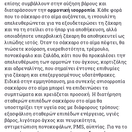
επίσης συμβάλλουν στην αύξηση βάρους και
διαταράσσουν την
ορμονική ισορροπία
. Κάθε φορά
που το σάκχαρο στο αίμα αυξάνεται, η ινσουλίνη
απελευθερώνεται για να εξουδετερώσει τη ζάχαρη
και να τη στείλει στο ήπαρ για αποθήκευση, αλλά
οποιαδήποτε υπερβολική ζάχαρη θα αποθηκευτεί ως
λιπώδης ιστός. Όταν το σάκχαρο στο αίμα πέφτει, θα
νιώσετε κούραση, ευερεθιστότητα, τρέμουλο,
πονοκέφαλο και ζαλάδα, κάτι που θα προκαλέσει την
απελευθέρωση των ορμονών του άγχους, κορτιζόλης
και αδρεναλίνης, που σημαίνει έντονες επιθυμίες
για ζάχαρη και επεξεργασμένους υδατάνθρακες.
Ειδικά στην εμμηνόπαυση, μια συνεχής ανισορροπία
σακχάρου στο αίμα μπορεί να επιδεινώσει τα
συμπτώματα και χρειάζεται προσοχή. Η διατήρηση
σταθερών επιπέδων σακχάρου στο αίμα θα
υποστηρίξει την υγεία σας με διάφορους τρόπους:
εξασφάλιση σταθερών επιπέδων ενέργειας, υγιές
βάρος, λιγότερο άγχος και νευρικότητα,
αντιμετώπιση πονοκεφάλων, PMS, αϋπνίας. Για να το