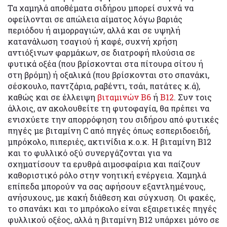
Τα χαμηλά αποθέματα σιδήρου μπορεί συχνά να
οφείλονται σε απώλεια αίματος λόγω βαριάς
περιόδου ή αιμορραγιών, αλλά και σε υψηλή
κατανάλωση τσαγιού ή καφέ, συχνή χρήση
αντιόξινων φαρμάκων, σε διατροφή πλούσια σε
φυτικά οξέα (που βρίσκονται στα πίτουρα σίτου ή
στη βρόμη) ή οξαλικά (που βρίσκονται στο σπανάκι,
σέσκουλο, παντζάρια, ραβέντι, τσάι, πατάτες κ.ά),
καθώς και σε έλλειψη
βιταμινών B6
ή
B12
. Συν τοις
άλλοις, αν ακολουθείτε τη φυτοφαγία, θα πρέπει να
ενισχύετε την απορρόφηση του σιδήρου από φυτικές
πηγές με βιταμίνη C από πηγές όπως εσπεριδοειδή,
μπρόκολο, πιπεριές, ακτινίδια κ.ο.κ. Η βιταμίνη B12
και το φυλλικό οξύ συνεργάζονται για να
σχηματίσουν τα ερυθρά αιμοσφαίρια και παίζουν
καθοριστικό ρόλο στην νοητική ενέργεια. Χαμηλά
επίπεδα μπορούν να σας αφήσουν εξαντλημένους,
ανήσυχους, με κακή διάθεση και σύγχυση. Οι φακές,
το σπανάκι και το μπρόκολο είναι εξαιρετικές πηγές
φυλλικού οξέος, αλλά η βιταμίνη B12 υπάρχει μόνο σε