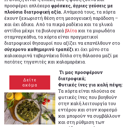
προσφέρει απλόχερα
φρέσκες, άγριες γεύσεις με
πλούσια διατροφική αξία.
Ανάμεσά τους, τα χόρτα
έχουν ξεχωριστή θέση στη μεσογειακή παράδοση –
και όχι άδικα. Από τα πικρά ραδίκια και τα γλυκά
αντίδια μέχρι τα βιολογικά
βλίτα
και τα μυρωδάτα
σταμναγκάθια, τα χόρτα είναι πραγματικοί
διατροφικοί θησαυροί που αξίζει να επανέλθουν στο
σύγχρονο καθημερινό τραπέζι
κι όχι μόνο στα
καλοκαιρινά ταβερνάκια δίπλα στη θάλασσα μαζί με
πατάτες τηγανιτές και καλαμαράκια.
Τι μας προσφέρουν
διατροφικά;
Δείτε
Φυτικές ίνες για καλή πέψη:
ακόμα
Τα χόρτα είναι πλούσια σε
φυτικές ίνες που βοηθούν
στην καλή λειτουργία του
εντέρου και στον κορεσμό
και μπορούν να συμβάλλουν
και στη ρύθμιση των