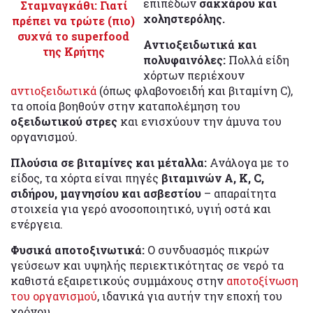
επιπέδων
σακχάρου και
Σταμναγκάθι: Γιατί
χοληστερόλης.
πρέπει να τρώτε (πιο)
συχνά το superfood
Αντιοξειδωτικά και
της Κρήτης
πολυφαινόλες:
Πολλά είδη
χόρτων περιέχουν
αντιοξειδωτικά
(όπως φλαβονοειδή και βιταμίνη C),
τα οποία βοηθούν στην καταπολέμηση του
οξειδωτικού στρες
και ενισχύουν την άμυνα του
οργανισμού.
Πλούσια σε βιταμίνες και μέταλλα:
Ανάλογα με το
είδος, τα χόρτα είναι πηγές
βιταμινών A, K, C,
σιδήρου, μαγνησίου και ασβεστίου
– απαραίτητα
στοιχεία για γερό ανοσοποιητικό, υγιή οστά και
ενέργεια.
Φυσικά αποτοξινωτικά:
Ο συνδυασμός πικρών
γεύσεων και υψηλής περιεκτικότητας σε νερό τα
καθιστά εξαιρετικούς συμμάχους στην
αποτοξίνωση
του οργανισμού
, ιδανικά για αυτήν την εποχή του
χρόνου.