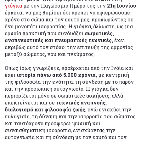
γιόγκα
με την Παγκόσμια Ημέρα της την
21η Ιουνίου
έρχεται να μας θυμίσει ότι πρέπει να αφιερώσουμε
χρόνο στο σώμα και τον εαυτό μας, προχωρώντας σε
ένα μονοπάτι ισορροπίας. Η γιόγκα, άλλωστε, ως μια
αρχαία πρακτική που συνδυάζει
σωματικές,
αναπνευστικές και πνευματικές τεχνικές,
έχει
ακριβώς αυτό τον στόχο: την επίτευξη της αρμονίας
μεταξύ σώματος, νου και πνεύματος.
Όπως ίσως γνωρίζετε, προέρχεται από την Ινδία και
έχει
ιστορία πάνω από 5.000 χρόνια,
με κεντρική
της φιλοσοφία την ενότητα, τη σύνδεση με το παρόν
και την προσωπική αυτογνωσία. Η γιόγκα δεν
περιορίζεται μόνο σε σωματικές ασκήσεις, αλλά
επεκτείνεται και σε
τεχνικές αναπνοής,
διαλογισμό και φιλοσοφία ζωής
, ενώ ενισχύει την
ευλυγισία, τη δύναμη και την ισορροπία του σώματος
και ταυτόχρονα προσφέρει ψυχική και
συναισθηματική ισορροπία, ενισχύοντας την
αυτογνωσία και τη σύνδεση με τον εαυτό και τον